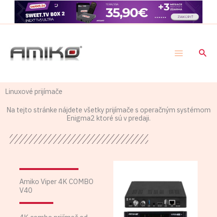
Preskočiť
na
obsah
Hľad
Linuxové prijímače
Na tejto stránke nájdete všetky prijímače s operačným systémom
Enigma2 ktoré sú v predaji.
Amiko Viper 4K COMBO
V40