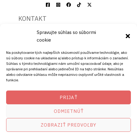
KONTAKT
Spravujte súhlas so súbormi
Mobil:
cookie
+421911072878
Mobil:
Na poskytovanie tých najlepších skúseností používame technológie, ako
+421908072878
sú súbory cookie na ukladanie a/alebo prístup k informáciám o zariadení.
Súhlas s týmito technológiami nám umožní spracovávať údaje, ako je
ADRESA
správanie pri prehliadaní alebo jedinečné ID na tejto stránke. Nesúhlas
alebo odvolanie súhlasu môže nepriaznivo ovplyvniť určité vlastnosti a
funkcie.
Ellano s.r.o.
Štiavnička 211/49
PRIJAŤ
97681 Podbrezová
Slovenská republika
ODMIETNÚŤ
ZOBRAZIŤ PREDVOĽBY
Copyright © 2026
satelity.ellano.sk
amikostb.sk