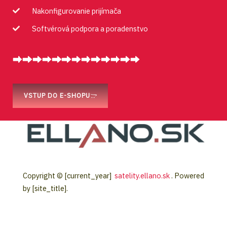
Nakonfigurovanie prijímača
Softvérová podpora a poradenstvo
VSTUP DO E-SHOPU
Copyright © [current_year]
satelity.ellano.sk
. Powered
by [site_title].