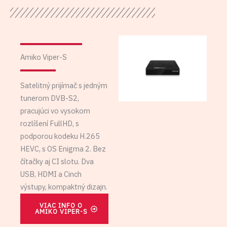
Amiko Viper-S
Satelitný prijímač s jedným
tunerom DVB-S2,
pracujúci vo vysokom
rozlíšení FullHD, s
podporou kodeku H.265
HEVC, s OS Enigma 2. Bez
čítačky aj CI slotu. Dva
USB, HDMI a Cinch
výstupy, kompaktný dizajn.
VIAC INFO O
AMIKO VIPER-S