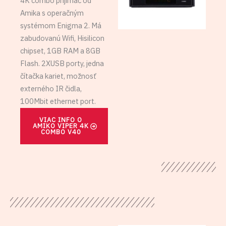
4K combo prijímač od
Amika s operačným
systémom Enigma 2. Má
zabudovanú Wifi, Hisilicon
chipset, 1GB RAM a 8GB
Flash. 2XUSB porty, jedna
čítačka kariet, možnosť
externého IR čidla,
100Mbit ethernet port.
VIAC INFO O
AMIKO VIPER 4K
COMBO V40