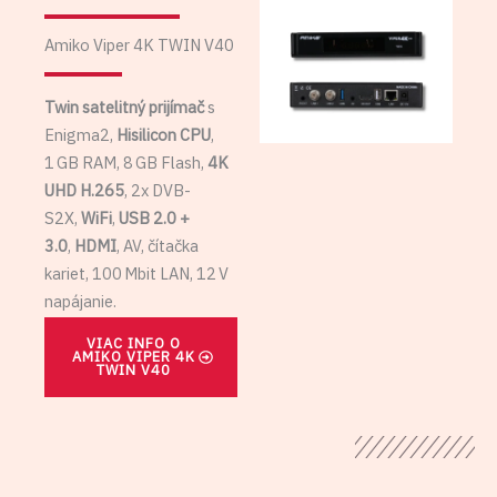
Amiko Viper 4K TWIN V40
Twin satelitný prijímač
s
Enigma2,
Hisilicon CPU
,
1 GB RAM, 8 GB Flash,
4K
UHD H.265
, 2x DVB-
S2X,
WiFi
,
USB 2.0 +
3.0
,
HDMI
, AV, čítačka
kariet, 100 Mbit LAN, 12 V
napájanie.
VIAC INFO O
AMIKO VIPER 4K
TWIN V40