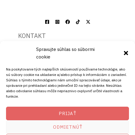
KONTAKT
Spravujte súhlas so súbormi
Mobil:
cookie
+421911072878
Mobil:
Na poskytovanie tých najlepších skúseností používame technológie, ako
+421908072878
sú súbory cookie na ukladanie a/alebo prístup k informáciám o zariadení.
Súhlas s týmito technológiami nám umožní spracovávať údaje, ako je
ADRESA
správanie pri prehliadaní alebo jedinečné ID na tejto stránke. Nesúhlas
alebo odvolanie súhlasu môže nepriaznivo ovplyvniť určité vlastnosti a
funkcie.
Ellano s.r.o.
Štiavnička 211/49
PRIJAŤ
97681 Podbrezová
Slovenská republika
ODMIETNÚŤ