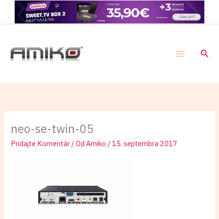
Preskočiť
na
obsah
Hľad
neo-se-twin-05
Pridajte Komentár
/ Od
Amiko
/
15. septembra 2017