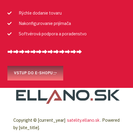
Rýchle dodanie tovaru
Nakonfigurovanie prijímača
Softvérová podpora a poradenstvo
VSTUP DO E-SHOPU
Copyright © [current_year]
satelity.ellano.sk
. Powered
by [site_title].