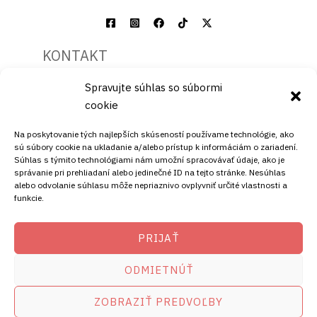
KONTAKT
Spravujte súhlas so súbormi
Mobil:
cookie
+421911072878
Mobil:
Na poskytovanie tých najlepších skúseností používame technológie, ako
+421908072878
sú súbory cookie na ukladanie a/alebo prístup k informáciám o zariadení.
Súhlas s týmito technológiami nám umožní spracovávať údaje, ako je
ADRESA
správanie pri prehliadaní alebo jedinečné ID na tejto stránke. Nesúhlas
alebo odvolanie súhlasu môže nepriaznivo ovplyvniť určité vlastnosti a
funkcie.
Ellano s.r.o.
Štiavnička 211/49
PRIJAŤ
97681 Podbrezová
Slovenská republika
ODMIETNÚŤ
ZOBRAZIŤ PREDVOĽBY
Copyright © 2026
satelity.ellano.sk
amikostb.sk