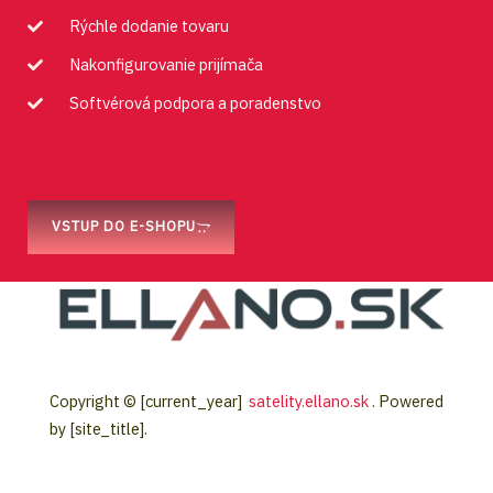
Rýchle dodanie tovaru
Nakonfigurovanie prijímača
Softvérová podpora a poradenstvo
VSTUP DO E-SHOPU
Copyright © [current_year]
satelity.ellano.sk
. Powered
by [site_title].