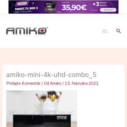
Preskočiť
na
obsah
Hľad
amiko-mini-4k-uhd-combo_5
Pridajte Komentár
/ Od
Amiko
/
15. februára 2021