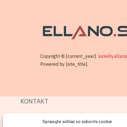
Copyright © [current_year]
satelity.ellan
Powered by [site_title].
KONTAKT
Mobil:
Spravujte súhlas so súbormi cookie
+421911072878