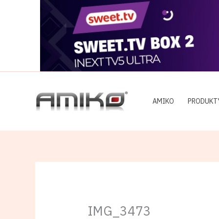
Preskočiť
na
obsah
AMIKO
PRODUKT
IMG_3473