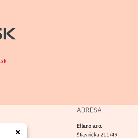
o.sk
.
ADRESA
Ellano s.r.o.
Štiavnička 211/49