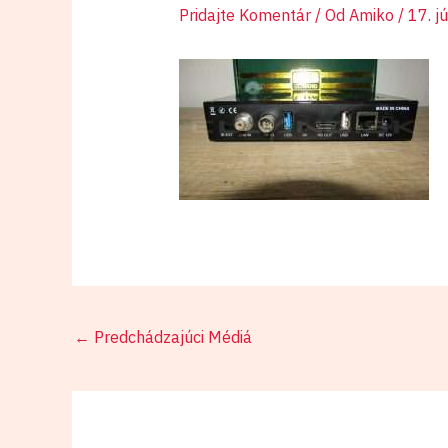
Pridajte Komentár
/ Od
Amiko
/
17. j
←
Predchádzajúci Médiá