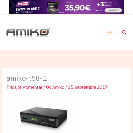
Preskočiť
na
obsah
Hľad
amiko-t58-1
Pridajte Komentár
/ Od
Amiko
/
15. septembra 2017