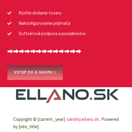
Rýchle dodanie tovaru
Nakonfigurovanie prijímača
Softvérová podpora a poradenstvo
VSTUP DO E-SHOPU
Copyright © [current_year]
satelity.ellano.sk
. Powered
by [site_title].