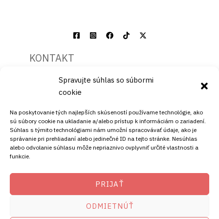
KONTAKT
Spravujte súhlas so súbormi
Mobil:
cookie
+421911072878
Mobil:
Na poskytovanie tých najlepších skúseností používame technológie, ako
+421908072878
sú súbory cookie na ukladanie a/alebo prístup k informáciám o zariadení.
Súhlas s týmito technológiami nám umožní spracovávať údaje, ako je
ADRESA
správanie pri prehliadaní alebo jedinečné ID na tejto stránke. Nesúhlas
alebo odvolanie súhlasu môže nepriaznivo ovplyvniť určité vlastnosti a
funkcie.
Ellano s.r.o.
Štiavnička 211/49
PRIJAŤ
97681 Podbrezová
Slovenská republika
ODMIETNÚŤ