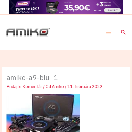
Preskočiť
na
obsah
Hľad
amiko-a9-blu_1
Pridajte Komentár
/ Od
Amiko
/
11. februára 2022