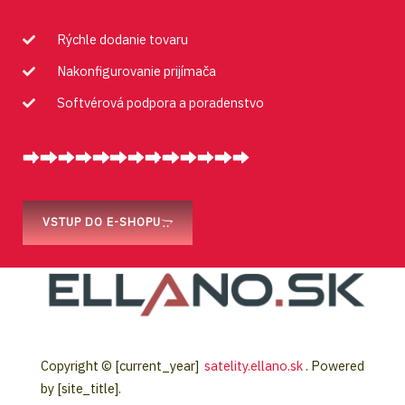
Rýchle dodanie tovaru
Nakonfigurovanie prijímača
Softvérová podpora a poradenstvo
VSTUP DO E-SHOPU
Copyright © [current_year]
satelity.ellano.sk
. Powered
by [site_title].