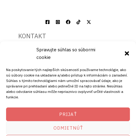
KONTAKT
Spravujte súhlas so súbormi
Mobil:
cookie
+421911072878
Mobil:
Na poskytovanie tých najlepších skúseností používame technológie, ako
+421908072878
sú súbory cookie na ukladanie a/alebo prístup k informáciám o zariadení.
Súhlas s týmito technológiami nám umožní spracovávať údaje, ako je
ADRESA
správanie pri prehliadaní alebo jedinečné ID na tejto stránke. Nesúhlas
alebo odvolanie súhlasu môže nepriaznivo ovplyvniť určité vlastnosti a
funkcie.
Ellano s.r.o.
Štiavnička 211/49
PRIJAŤ
97681 Podbrezová
Slovenská republika
ODMIETNÚŤ