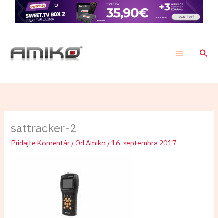
Preskočiť
na
obsah
Hľad
sattracker-2
Pridajte Komentár
/ Od
Amiko
/
16. septembra 2017