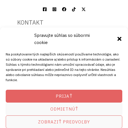
KONTAKT
Spravujte súhlas so súbormi
Mobil:
cookie
+421911072878
Mobil:
Na poskytovanie tých najlepších skúseností používame technológie, ako
+421908072878
sú súbory cookie na ukladanie a/alebo prístup k informáciám o zariadení.
Súhlas s týmito technológiami nám umožní spracovávať údaje, ako je
ADRESA
správanie pri prehliadaní alebo jedinečné ID na tejto stránke. Nesúhlas
alebo odvolanie súhlasu môže nepriaznivo ovplyvniť určité vlastnosti a
funkcie.
Ellano s.r.o.
Štiavnička 211/49
PRIJAŤ
97681 Podbrezová
Slovenská republika
ODMIETNÚŤ
ZOBRAZIŤ PREDVOĽBY
Copyright © 2026
satelity.ellano.sk
amikostb.sk