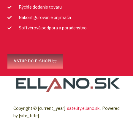
Rýchle dodanie tovaru
Nakonfigurovanie prijímača
Softvérová podpora a poradenstvo
VSTUP DO E-SHOPU
Copyright © [current_year]
satelity.ellano.sk
. Powered
by [site_title].