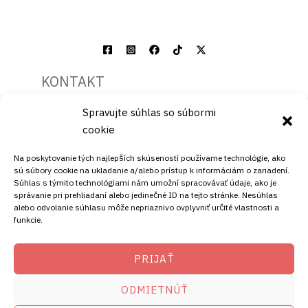
KONTAKT
Spravujte súhlas so súbormi
Mobil:
cookie
+421911072878
Mobil:
Na poskytovanie tých najlepších skúseností používame technológie, ako
+421908072878
sú súbory cookie na ukladanie a/alebo prístup k informáciám o zariadení.
Súhlas s týmito technológiami nám umožní spracovávať údaje, ako je
ADRESA
správanie pri prehliadaní alebo jedinečné ID na tejto stránke. Nesúhlas
alebo odvolanie súhlasu môže nepriaznivo ovplyvniť určité vlastnosti a
funkcie.
Ellano s.r.o.
Štiavnička 211/49
PRIJAŤ
97681 Podbrezová
Slovenská republika
ODMIETNÚŤ