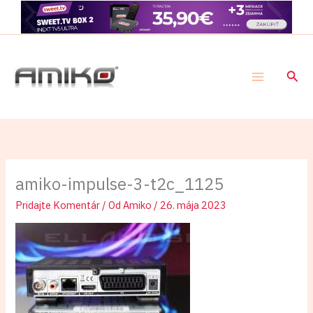
Preskočiť
na
obsah
Hľad
amiko-impulse-3-t2c_1125
Pridajte Komentár
/ Od
Amiko
/
26. mája 2023