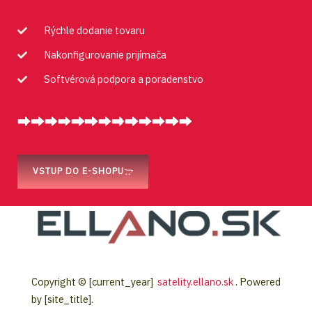
Rýchle dodanie tovaru
Nakonfigurovanie prijímača
Softvérová podpora a poradenstvo
VSTUP DO E-SHOPU
Copyright © [current_year]
satelity.ellano.sk
. Powered
by [site_title].