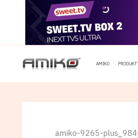
Preskočiť
na
obsah
AMIKO
PRODUKT
amiko-9265-plus_98