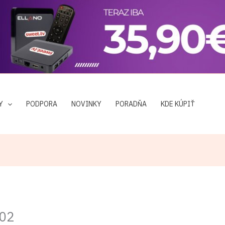
Y
PODPORA
NOVINKY
PORADŇA
KDE KÚPIŤ
402