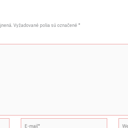
jnená.
Vyžadované polia sú označené
*
E-
Web