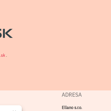
o.sk
.
ADRESA
Ellano s.r.o.