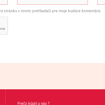
mail*
vú stránku v tomto prehliadači pre moje budúce komentáre.
Prečo kúpiť u nás ?