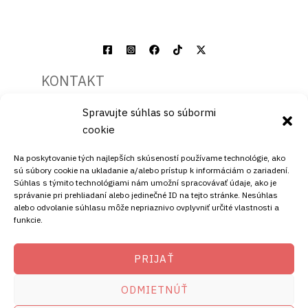
KONTAKT
Spravujte súhlas so súbormi
Mobil:
cookie
+421911072878
Mobil:
Na poskytovanie tých najlepších skúseností používame technológie, ako
+421908072878
sú súbory cookie na ukladanie a/alebo prístup k informáciám o zariadení.
Súhlas s týmito technológiami nám umožní spracovávať údaje, ako je
ADRESA
správanie pri prehliadaní alebo jedinečné ID na tejto stránke. Nesúhlas
alebo odvolanie súhlasu môže nepriaznivo ovplyvniť určité vlastnosti a
funkcie.
Ellano s.r.o.
Štiavnička 211/49
PRIJAŤ
97681 Podbrezová
Slovenská republika
ODMIETNÚŤ