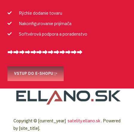
Rýchle dodanie tovaru
Nakonfigurovanie prijímača
Softvérová podpora a poradenstvo
VSTUP DO E-SHOPU
Copyright © [current_year]
satelity.ellano.sk
. Powered
by [site_title].