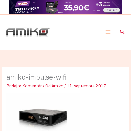
Preskočiť
na
obsah
Hľad
amiko-impulse-wifi
Pridajte Komentár
/ Od
Amiko
/
11. septembra 2017