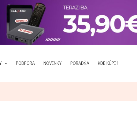
, návody a tipy pre váš prijímač. Majte prehľad o dôležitých
Y
PODPORA
NOVINKY
PORADŇA
KDE KÚPIŤ