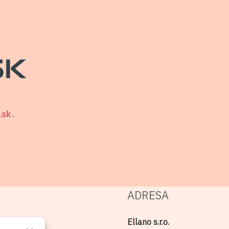
o.sk
.
ADRESA