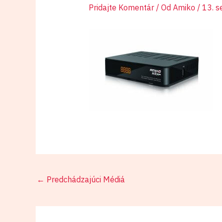
mira_01
Pridajte Komentár
/ Od
Amiko
/
13. 
←
Predchádzajúci Médiá