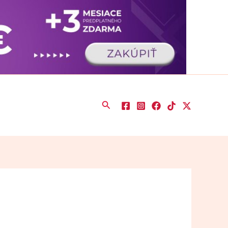
×
 novinkách.
Nie, ďakujem
Povoliť
Powered by SendPulse
Hľadať