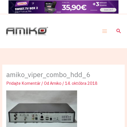
Preskočiť
×
Získajte najnovšie aktualizácie, návody a tipy pre
na
váš prijímač. Majte prehľad o dôležitých novinkách.
obsah
Nie, ďakujem
Povoliť
Powered by SendPulse
Hľad
amiko_viper_combo_hdd_6
Pridajte Komentár
/ Od
Amiko
/
14. októbra 2018