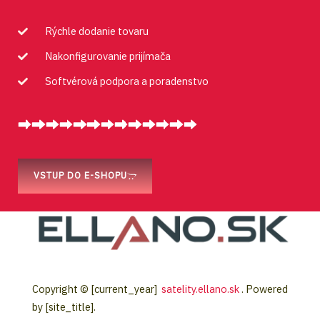
Prečo kúpiť u nás ?
Rýchle dodanie tovaru
Nakonfigurovanie prijímača
Softvérová podpora a poradenstvo
VSTUP DO E-SHOPU