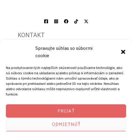
Copyright © [current_year]
satelity.ellano.sk
. Powered
by [site_title].
Spravujte súhlas so súbormi
cookie
KONTAKT
Na poskytovanie tých najlepších skúseností používame technológie, ako
sú súbory cookie na ukladanie a/alebo prístup k informáciám o zariadení.
Súhlas s týmito technológiami nám umožní spracovávať údaje, ako je
Mobil:
správanie pri prehliadaní alebo jedinečné ID na tejto stránke. Nesúhlas
alebo odvolanie súhlasu môže nepriaznivo ovplyvniť určité vlastnosti a
+421911072878
funkcie.
Mobil:
+421908072878
PRIJAŤ
ADRESA
ODMIETNÚŤ
Ellano s.r.o.