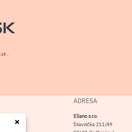
o.sk
.
ADRESA
Ellano s.r.o.
Štiavnička 211/49