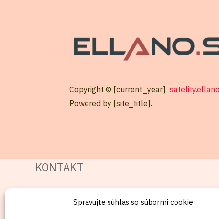
Copyright © [current_year]
satelity.ellan
Powered by [site_title].
KONTAKT
Mobil:
Spravujte súhlas so súbormi cookie
+421911072878