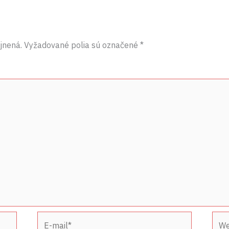
jnená.
Vyžadované polia sú označené
*
E-
Web