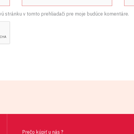
mail*
vú stránku v tomto prehliadači pre moje budúce komentáre.
Prečo kúpiť u nás ?