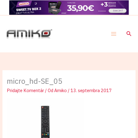
Preskočiť
na
obsah
Hľad
micro_hd-SE_05
Pridajte Komentár
/ Od
Amiko
/
13. septembra 2017