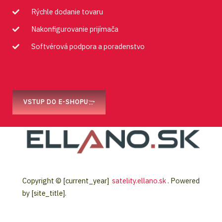
Rýchle dodanie tovaru
Nakonfigurovanie prijímača
Softvérová podpora a poradenstvo
VSTUP DO E-SHOPU
Copyright © [current_year]
satelity.ellano.sk
. Powered
by [site_title].