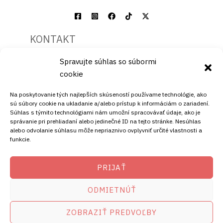
KONTAKT
Spravujte súhlas so súbormi
Mobil:
cookie
+421911072878
Mobil:
Na poskytovanie tých najlepších skúseností používame technológie, ako
+421908072878
sú súbory cookie na ukladanie a/alebo prístup k informáciám o zariadení.
Súhlas s týmito technológiami nám umožní spracovávať údaje, ako je
ADRESA
správanie pri prehliadaní alebo jedinečné ID na tejto stránke. Nesúhlas
alebo odvolanie súhlasu môže nepriaznivo ovplyvniť určité vlastnosti a
funkcie.
Ellano s.r.o.
Štiavnička 211/49
PRIJAŤ
97681 Podbrezová
Slovenská republika
ODMIETNÚŤ
ZOBRAZIŤ PREDVOĽBY
Copyright © 2026
satelity.ellano.sk
amikostb.sk