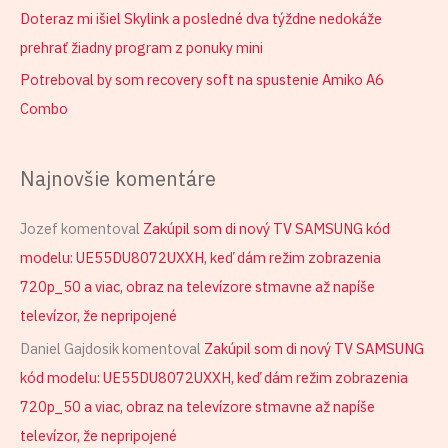
Doteraz mi išiel Skylink a posledné dva týždne nedokáže
prehrať žiadny program z ponuky mini
Potreboval by som recovery soft na spustenie Amiko A6
Combo
Najnovšie komentáre
Jozef
komentoval
Zakúpil som di nový TV SAMSUNG kód
modelu: UE55DU8072UXXH, keď dám režim zobrazenia
720p_50 a viac, obraz na televízore stmavne až napíše
televízor, že nepripojené
Daniel Gajdosik
komentoval
Zakúpil som di nový TV SAMSUNG
kód modelu: UE55DU8072UXXH, keď dám režim zobrazenia
720p_50 a viac, obraz na televízore stmavne až napíše
televízor, že nepripojené