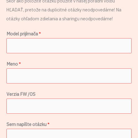
Skôr ako položíte otázku použite v našej poradni voľbu
HĽADAŤ, pretože na duplicitné otázky neodpovedáme! Na
otázky ohľadom zdielania a sharingu neodpovedáme!
Model prijímača
*
*
Meno
*
V
e
r
Verzia FW /OS
z
i
a
V
Sem napíšte otázku
*
e