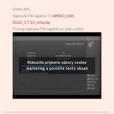
Dobrý deň.
Najnovší FW nájdete TU
AMIKO_SHD-
8110_1.7.10_emu.zip
Postup nahratia FW nájdete vo videu nižšie.
Kliknutím prijmete súbory cookie
marketing a povolíte tento obsah