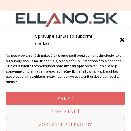
Spravujte súhlas so súbormi
Copyright © [current_year]
satelity.ellano.sk
. Powered
cookie
by [site_title].
Na poskytovanie tých najlepších skúseností používame technológie, ako
sú súbory cookie na ukladanie a/alebo prístup k informáciám o zariadení.
Súhlas s týmito technológiami nám umožní spracovávať údaje, ako je
správanie pri prehliadaní alebo jedinečné ID na tejto stránke. Nesúhlas
alebo odvolanie súhlasu môže nepriaznivo ovplyvniť určité vlastnosti a
funkcie.
KONTAKT
PRIJAŤ
Mobil:
ODMIETNÚŤ
+421911072878
Mobil:
ZOBRAZIŤ PREDVOĽBY
+421908072878