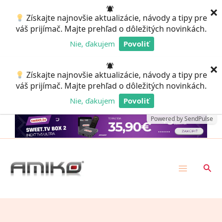
Preskočiť
×
Získajte najnovšie aktualizácie, návody a tipy pre
na
váš prijímač. Majte prehľad o dôležitých novinkách.
obsah
Nie, ďakujem
Povoliť
Powered by SendPulse
×
Získajte najnovšie aktualizácie, návody a tipy pre
váš prijímač. Majte prehľad o dôležitých novinkách.
Nie, ďakujem
Povoliť
Powered by SendPulse
Hľad