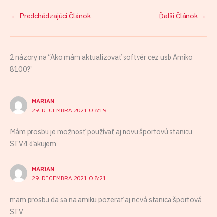
←
Predchádzajúci Článok
Ďalší Článok
→
2 názory na “Ako mám aktualizovať softvér cez usb Amiko
8100?”
MARIAN
29. DECEMBRA 2021 O 8:19
Mám prosbu je možnosť používať aj novu športovú stanicu
STV4 ďakujem
MARIAN
29. DECEMBRA 2021 O 8:21
mam prosbu da sa na amiku pozerať aj nová stanica športová
STV