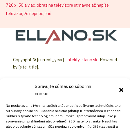
720p_50 a viac, obraz na televízore stmavne až napíše
televízor, že nepripojené
Copyright © [current_year]
satelity.ellano.sk
. Powered
by [site_title].
Spravujte súhlas so súbormi
cookie
KONTAKT
Na poskytovanie tých najlepších skúseností používame technológie, ako
sú súbory cookie na ukladanie a/alebo prístup k informáciám o zariadení.
Súhlas s týmito technológiami nám umožní spracovávať údaje, ako je
Mobil:
správanie pri prehliadaní alebo jedinečné ID na tejto stránke. Nesúhlas
alebo odvolanie súhlasu môže nepriaznivo ovplyvniť určité vlastnosti a
+421911072878