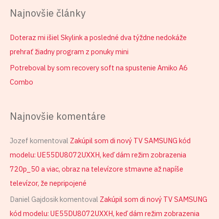
Najnovšie články
Doteraz mi išiel Skylink a posledné dva týždne nedokáže
prehrať žiadny program z ponuky mini
Potreboval by som recovery soft na spustenie Amiko A6
Combo
Najnovšie komentáre
Jozef
komentoval
Zakúpil som di nový TV SAMSUNG kód
modelu: UE55DU8072UXXH, keď dám režim zobrazenia
720p_50 a viac, obraz na televízore stmavne až napíše
televízor, že nepripojené
Daniel Gajdosik
komentoval
Zakúpil som di nový TV SAMSUNG
kód modelu: UE55DU8072UXXH, keď dám režim zobrazenia