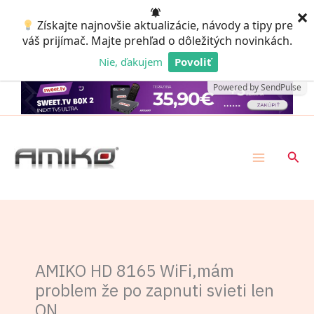
Preskočiť
×
Získajte najnovšie aktualizácie, návody a tipy pre
na
váš prijímač. Majte prehľad o dôležitých novinkách.
obsah
Nie, ďakujem
Povoliť
Powered by SendPulse
Hľad
AMIKO HD 8165 WiFi,mám
problem že po zapnuti svieti len
ON