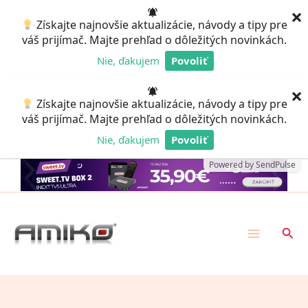
Preskočiť
×
Získajte najnovšie aktualizácie, návody a tipy pre
na
váš prijímač. Majte prehľad o dôležitých novinkách.
obsah
Nie, ďakujem
Povoliť
Powered by SendPulse
×
Získajte najnovšie aktualizácie, návody a tipy pre
váš prijímač. Majte prehľad o dôležitých novinkách.
Nie, ďakujem
Povoliť
Powered by SendPulse
Hľad