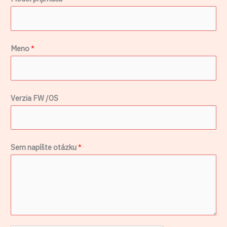
Meno
*
Verzia FW /OS
M
Sem napíšte otázku
*
e
n
o
p
r