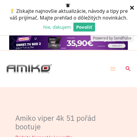
Preskočiť
×
Získajte najnovšie aktualizácie, návody a tipy pre
na
váš prijímač. Majte prehľad o dôležitých novinkách.
obsah
Nie, ďakujem
Povoliť
Powered by SendPulse
Hľad
Amiko viper 4k 51 pořád
bootuje