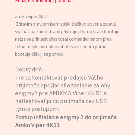
Pridajte Komentár
/
poradňa
amiko viper 4k 51
Zdravím omylem jsem stiskl tlačítko pover a zapnul
vypínač na zadní straně přístroje,přístroj stále bootuje
nelze se přihlásit přes total comander jenom přes
telnet nejde ani nahrávat přes usb jenom pořád
bootuje děkuji za pomoc
Dobrý deň.
Treba kontaktovať predajcu Vášho
prijímača apožiadať o zaslanie zálohy
enigmy2 pre AMIKMO Viper 4K 51 a
nafleshovať ju do prijímača cez USB
týmto postupom:
Postup inštalácie enigmy 2 do prijímača
Amko Viper 4K51