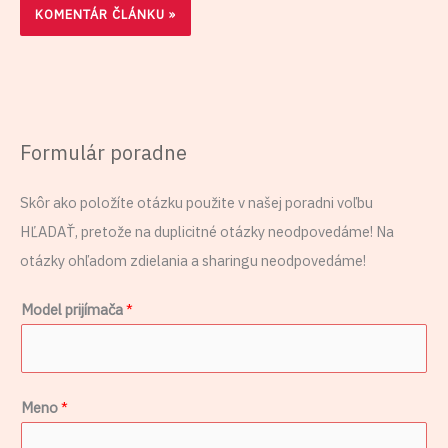
Formulár poradne
Skôr ako položíte otázku použite v našej poradni voľbu
HĽADAŤ, pretože na duplicitné otázky neodpovedáme! Na
otázky ohľadom zdielania a sharingu neodpovedáme!
S
Model prijímača
*
e
m
V
Meno
*
e
r