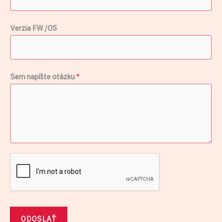
z
i
Verzia FW /OS
a
F
W
Sem napíšte otázku
*
ODOSLAŤ