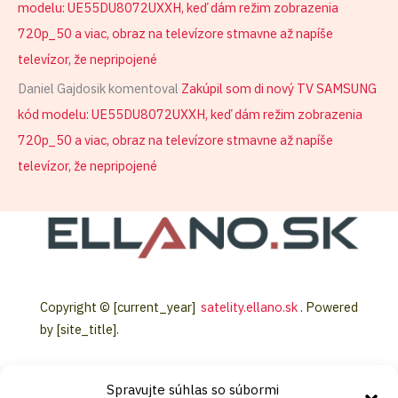
modelu: UE55DU8072UXXH, keď dám režim zobrazenia
720p_50 a viac, obraz na televízore stmavne až napíše
televízor, že nepripojené
Daniel Gajdosik
komentoval
Zakúpil som di nový TV SAMSUNG
kód modelu: UE55DU8072UXXH, keď dám režim zobrazenia
720p_50 a viac, obraz na televízore stmavne až napíše
televízor, že nepripojené
Copyright © [current_year]
satelity.ellano.sk
. Powered
by [site_title].
Spravujte súhlas so súbormi