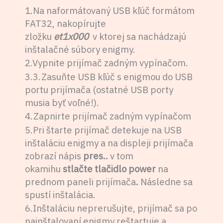
1.Na naformátovaný USB kľúč formátom
FAT32, nakopírujte
zložku
et1x000
v ktorej sa nachádzajú
inštalačné súbory enigmy.
2.Vypnite prijímač zadným vypínačom.
3.3.Zasuňte USB kľúč s enigmou do USB
portu prijímača (ostatné USB porty
musia byť voľné!).
4.Zapnirte prijímač zadným vypínačom
5.Pri štarte prijímač detekuje na USB
inštaláciu enigmy a na displeji prijímača
zobrazí nápis
pres..
v tom
okamihu
stlačte tlačidlo power
na
prednom paneli prijímača
.
Následne sa
spustí inštalácia.
6.Inštaláciu neprerušujte, prijímač sa po
nainštalovaní enigmy reštartuje a