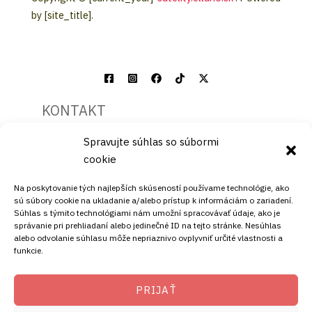
by [site_title].
KONTAKT
Spravujte súhlas so súbormi
Mobil:
cookie
+421911072878
Mobil:
Na poskytovanie tých najlepších skúseností používame technológie, ako
+421908072878
sú súbory cookie na ukladanie a/alebo prístup k informáciám o zariadení.
Súhlas s týmito technológiami nám umožní spracovávať údaje, ako je
ADRESA
správanie pri prehliadaní alebo jedinečné ID na tejto stránke. Nesúhlas
alebo odvolanie súhlasu môže nepriaznivo ovplyvniť určité vlastnosti a
funkcie.
Ellano s.r.o.
Štiavnička 211/49
PRIJAŤ
97681 Podbrezová
Slovenská republika