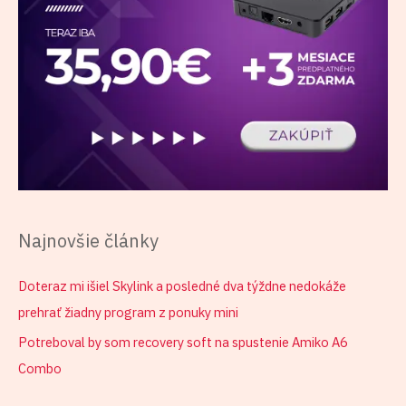
Najnovšie články
Doteraz mi išiel Skylink a posledné dva týždne nedokáže
prehrať žiadny program z ponuky mini
Potreboval by som recovery soft na spustenie Amiko A6
Combo