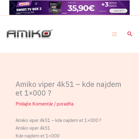
Preskočiť
na
obsah
Hľad
Amiko viper 4k51 – kde najdem
et 1×000 ?
Pridajte Komentár
/
poradňa
Amiko viper 4k51 – kde najdem et 1×000 ?
Amiko viper 4k51
Kde najdem et 1×000