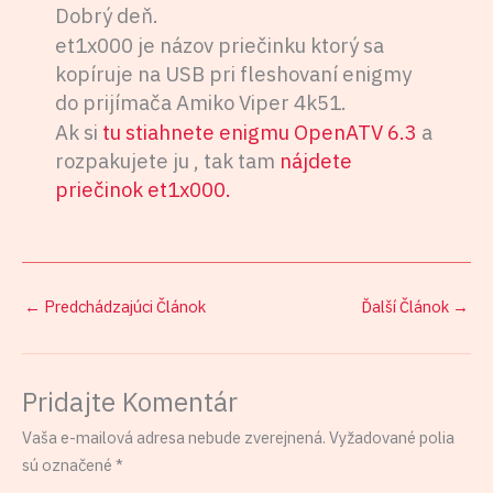
Dobrý deň.
et1x000 je názov priečinku ktorý sa
kopíruje na USB pri fleshovaní enigmy
do prijímača Amiko Viper 4k51.
Ak si
tu stiahnete enigmu OpenATV 6.3
a
rozpakujete ju , tak tam
nájdete
priečinok et1x000.
←
Predchádzajúci Článok
Ďalší Článok
→
Pridajte Komentár
Vaša e-mailová adresa nebude zverejnená.
Vyžadované polia
sú označené
*