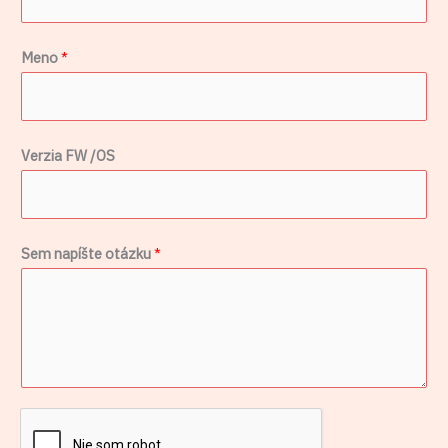
Meno
*
Verzia FW /OS
p
Sem napíšte otázku
*
r
i
j
í
m
a
č