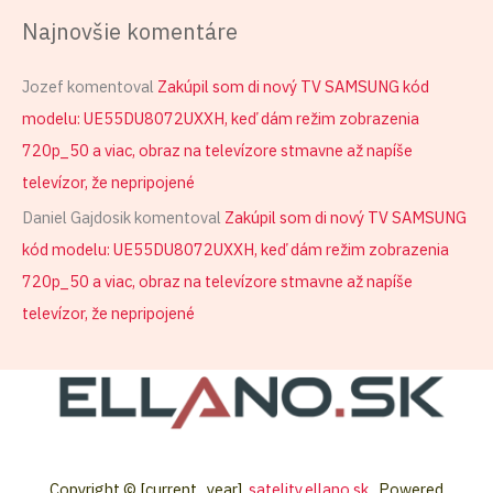
Najnovšie komentáre
Jozef
komentoval
Zakúpil som di nový TV SAMSUNG kód
modelu: UE55DU8072UXXH, keď dám režim zobrazenia
720p_50 a viac, obraz na televízore stmavne až napíše
televízor, že nepripojené
Daniel Gajdosik
komentoval
Zakúpil som di nový TV SAMSUNG
kód modelu: UE55DU8072UXXH, keď dám režim zobrazenia
720p_50 a viac, obraz na televízore stmavne až napíše
televízor, že nepripojené
Copyright © [current_year]
satelity.ellano.sk
. Powered