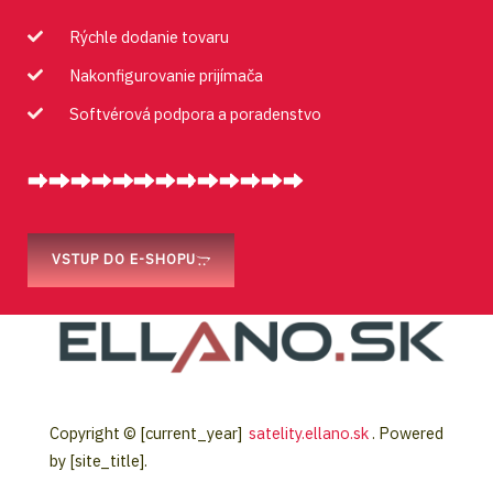
Rýchle dodanie tovaru
Nakonfigurovanie prijímača
Softvérová podpora a poradenstvo
VSTUP DO E-SHOPU
Copyright © [current_year]
satelity.ellano.sk
. Powered
by [site_title].