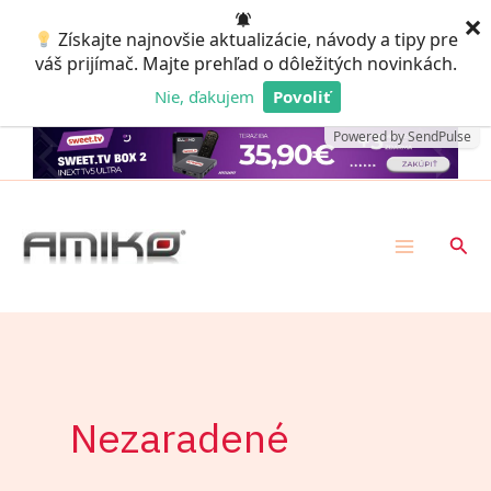
Preskočiť
×
Získajte najnovšie aktualizácie, návody a tipy pre
na
váš prijímač. Majte prehľad o dôležitých novinkách.
obsah
Nie, ďakujem
Povoliť
Powered by SendPulse
Hľad
Nezaradené