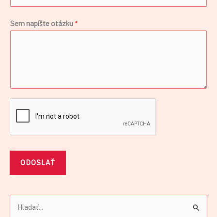
Sem napíšte otázku
*
ODOSLAŤ
V