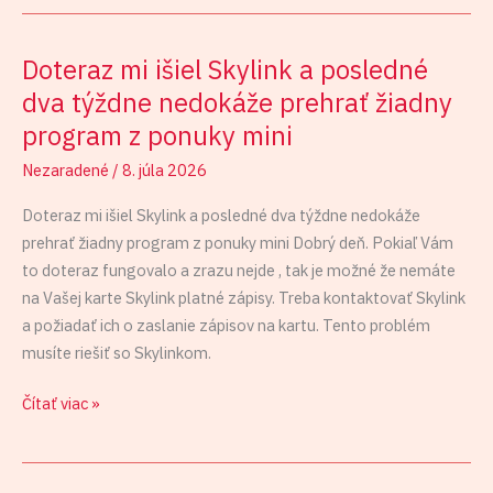
Doteraz mi išiel Skylink a posledné
Doteraz
mi
dva týždne nedokáže prehrať žiadny
išiel
program z ponuky mini
Skylink
Nezaradené
/
8. júla 2026
a
posledné
Doteraz mi išiel Skylink a posledné dva týždne nedokáže
dva
prehrať žiadny program z ponuky mini Dobrý deň. Pokiaľ Vám
týždne
to doteraz fungovalo a zrazu nejde , tak je možné že nemáte
nedokáže
na Vašej karte Skylink platné zápisy. Treba kontaktovať Skylink
prehrať
a požiadať ich o zaslanie zápisov na kartu. Tento problém
žiadny
musíte riešiť so Skylinkom.
program
z
Čítať viac »
ponuky
mini