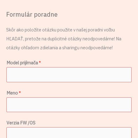
Formulár poradne
Skôr ako položíte otázku použite v našej poradni voľbu
HĽADAŤ, pretože na duplicitné otázky neodpovedáme! Na
otázky ohľadom zdielania a sharingu neodpovedáme!
Model prijímača
*
S
Meno
*
e
m
*
Verzia FW /OS
F
W