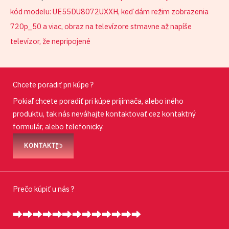
kód modelu: UE55DU8072UXXH, keď dám režim zobrazenia
720p_50 a viac, obraz na televízore stmavne až napíše
televízor, že nepripojené
Chcete poradiť pri kúpe ?
Pokiaľ chcete poradiť pri kúpe prijímača, alebo iného
produktu, tak nás neváhajte kontaktovať cez kontaktný
formulár, alebo telefonicky.
KONTAKT
Prečo kúpiť u nás ?