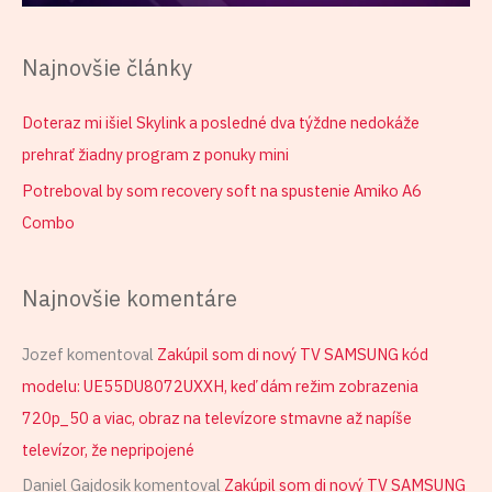
Najnovšie články
Doteraz mi išiel Skylink a posledné dva týždne nedokáže
prehrať žiadny program z ponuky mini
Potreboval by som recovery soft na spustenie Amiko A6
Combo
Najnovšie komentáre
Jozef
komentoval
Zakúpil som di nový TV SAMSUNG kód
modelu: UE55DU8072UXXH, keď dám režim zobrazenia
720p_50 a viac, obraz na televízore stmavne až napíše
televízor, že nepripojené
Daniel Gajdosik
komentoval
Zakúpil som di nový TV SAMSUNG