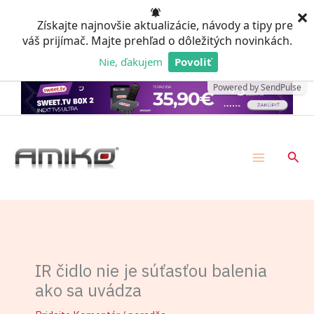
Preskočiť
×
Získajte najnovšie aktualizácie, návody a tipy pre
na
váš prijímač. Majte prehľad o dôležitých novinkách.
obsah
Nie, ďakujem
Povoliť
Powered by SendPulse
Hľad
IR čidlo nie je súťasťou balenia
ako sa uvádza