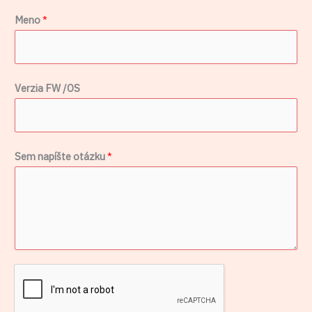
Meno
*
F
Verzia FW /OS
W
o
t
Sem napíšte otázku
*
á
z
k
u
*