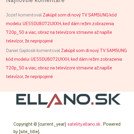
Jozef
komentoval
Zakúpil som di nový TV SAMSUNG kód
modelu: UE55DU8072UXXH, keď dám režim zobrazenia
720p_50 a viac, obraz na televízore stmavne až napíše
televízor, že nepripojené
Daniel Gajdosik
komentoval
Zakúpil som di nový TV SAMSUNG
kód modelu: UE55DU8072UXXH, keď dám režim zobrazenia
720p_50 a viac, obraz na televízore stmavne až napíše
televízor, že nepripojené
Copyright © [current_year]
satelity.ellano.sk
. Powered
by [site_title].