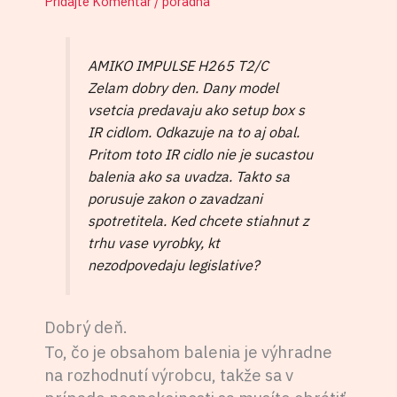
Pridajte Komentár
/
poradňa
AMIKO IMPULSE H265 T2/C
Zelam dobry den. Dany model
vsetcia predavaju ako setup box s
IR cidlom. Odkazuje na to aj obal.
Pritom toto IR cidlo nie je sucastou
balenia ako sa uvadza. Takto sa
porusuje zakon o zavadzani
spotretitela. Ked chcete stiahnut z
trhu vase vyrobky, kt
nezodpovedaju legislative?
Dobrý deň.
To, čo je obsahom balenia je výhradne
na rozhodnutí výrobcu, takže sa v