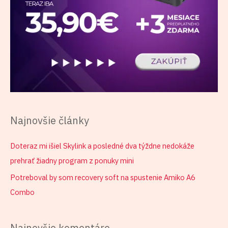
Najnovšie články
Doteraz mi išiel Skylink a posledné dva týždne nedokáže
prehrať žiadny program z ponuky mini
Potreboval by som recovery soft na spustenie Amiko A6
Combo
Najnovšie komentáre