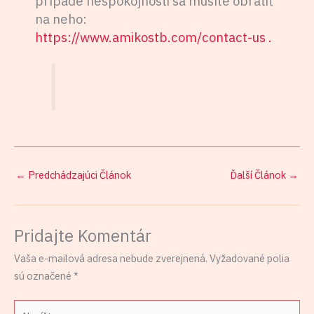
prípade nespokojnosti sa musíte obrátiť
na neho:
https://www.amikostb.com/contact-us .
←
Predchádzajúci Článok
Ďalší Článok
→
Pridajte Komentár
Vaša e-mailová adresa nebude zverejnená.
Vyžadované polia
sú označené
*
Napíšte