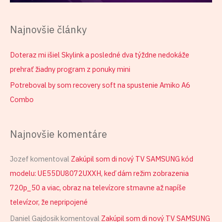
Najnovšie články
Doteraz mi išiel Skylink a posledné dva týždne nedokáže
prehrať žiadny program z ponuky mini
Potreboval by som recovery soft na spustenie Amiko A6
Combo
Najnovšie komentáre
Jozef
komentoval
Zakúpil som di nový TV SAMSUNG kód
modelu: UE55DU8072UXXH, keď dám režim zobrazenia
720p_50 a viac, obraz na televízore stmavne až napíše
televízor, že nepripojené
Daniel Gajdosik
komentoval
Zakúpil som di nový TV SAMSUNG