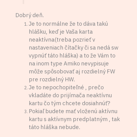
Dobrý deň.
Je to normálne že to dáva takú
hlášku, keď je Vaša karta
neaktívna(treba pozrieť v
nastaveniach čítačky či sa nedá sw
vypnúť táto hláška) a to že Vám to
na inom type Amiko nevypisuje
môže spôsobovať aj rozdielný FW
pre rozdielný HW.
Je to nepochopiteľné , prečo
vkladáte do prijímača neaktívnu
kartu čo tým chcete dosiahnúť?
Pokiaľ budete mať vloženú aktívnu
kartu s aktívnym predplatným , tak
táto hláška nebude.