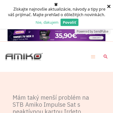
Preskočiť
×
Získajte najnovšie aktualizácie, návody a tipy pre
na
váš prijímač. Majte prehľad o dôležitých novinkách.
obsah
Nie, ďakujem
Povoliť
Powered by SendPulse
Hľad
Mám taký menší problém na
STB Amiko Impulse Sat s
neaktívnou kartou Irdeto