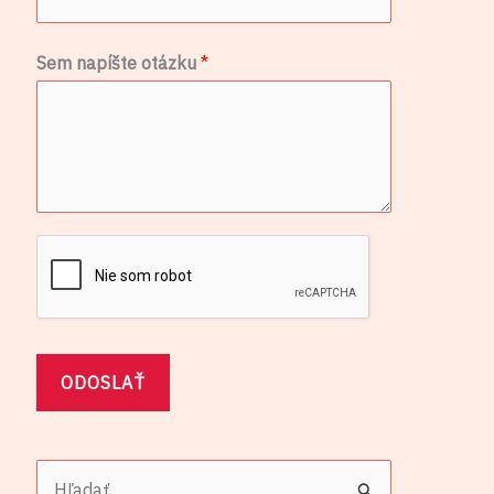
F
Sem napíšte otázku
*
W
V
e
r
z
i
a
/
O
ODOSLAŤ
S