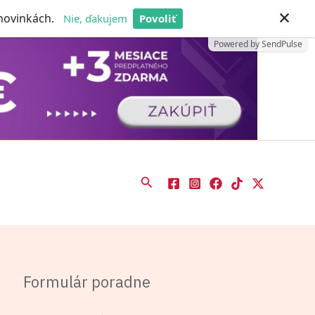
×
 novinkách.
Nie, ďakujem
Povoliť
Powered by SendPulse
Hľadať
Formulár poradne