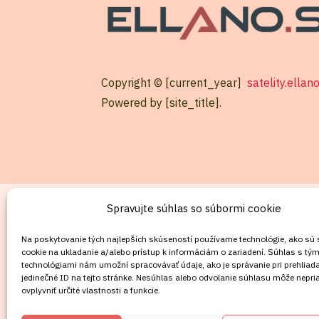
Copyright © [current_year]
satelity.ellan
Powered by [site_title].
KONTAKT
Spravujte súhlas so súbormi cookie
Mobil:
Na poskytovanie tých najlepších skúseností používame technológie, ako sú
cookie na ukladanie a/alebo prístup k informáciám o zariadení. Súhlas s tým
+421911072878
technológiami nám umožní spracovávať údaje, ako je správanie pri prehliada
Mobil:
jedinečné ID na tejto stránke. Nesúhlas alebo odvolanie súhlasu môže nepri
ovplyvniť určité vlastnosti a funkcie.
+421908072878