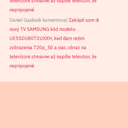
televízore stmavne až napíše televízor, že
nepripojené
Daniel Gajdosik
komentoval
Zakúpil som di
nový TV SAMSUNG kód modelu:
UE55DU8072UXXH, keď dám režim
zobrazenia 720p_50 a viac, obraz na
televízore stmavne až napíše televízor, že
nepripojené