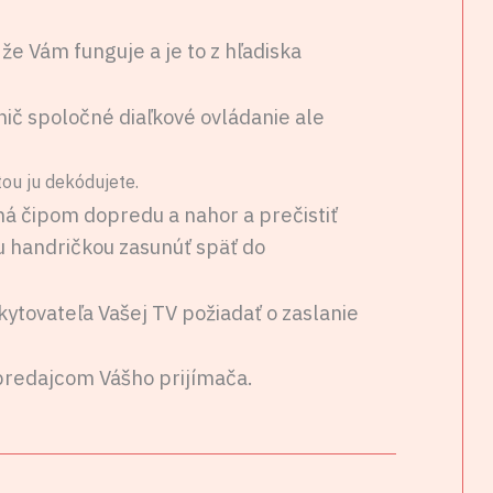
e Vám funguje a je to z hľadiska
ič spoločné diaľkové ovládanie ale
tou ju dekódujete.
ená čipom dopredu a nahor a prečistiť
u handričkou zasunúť späť do
tovateľa Vašej TV požiadať o zaslanie
s predajcom Vášho prijímača.