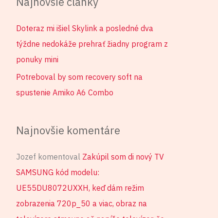
Najnovšie články
Doteraz mi išiel Skylink a posledné dva
týždne nedokáže prehrať žiadny program z
ponuky mini
Potreboval by som recovery soft na
spustenie Amiko A6 Combo
Najnovšie komentáre
Jozef
komentoval
Zakúpil som di nový TV
SAMSUNG kód modelu:
UE55DU8072UXXH, keď dám režim
zobrazenia 720p_50 a viac, obraz na