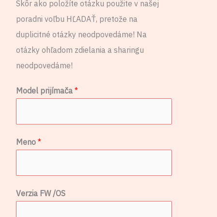
Skôr ako položíte otázku použite v našej
poradni voľbu HĽADAŤ, pretože na
duplicitné otázky neodpovedáme! Na
otázky ohľadom zdielania a sharingu
neodpovedáme!
Model prijímača
*
Meno
*
Verzia FW /OS