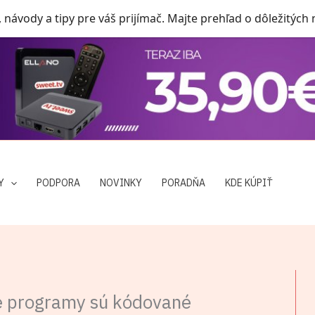
, návody a tipy pre váš prijímač. Majte prehľad o dôležitých
Y
PODPORA
NOVINKY
PORADŇA
KDE KÚPIŤ
že programy sú kódované