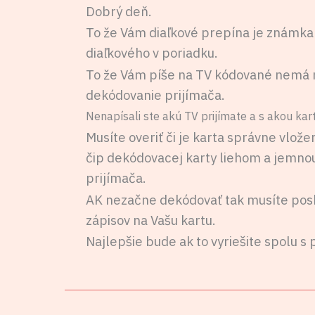
Dobrý deň.
To že Vám diaľkové prepína je známka ž
diaľkového v poriadku.
To že Vám píše na TV kódované nemá n
dekódovanie prijímača.
Nenapísali ste akú TV prijímate a s akou kar
Musíte overiť či je karta správne vlož
čip dekódovacej karty liehom a jemno
prijímača.
AK nezačne dekódovať tak musíte posky
zápisov na Vašu kartu.
Najlepšie bude ak to vyriešite spolu 