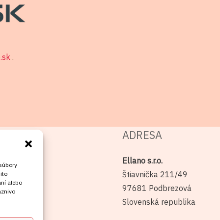
o.sk
.
ADRESA
Ellano s.r.o.
 súbory
Štiavnička 211/49
ito
ní alebo
97681 Podbrezová
aznivo
Slovenská republika