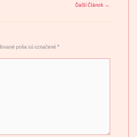
Ďalší Článok
→
dované polia sú označené
*