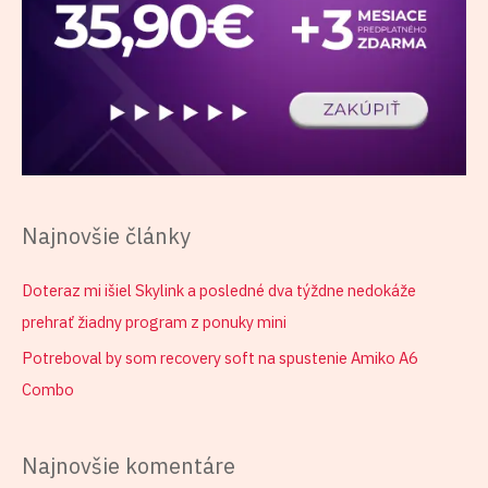
Najnovšie články
Doteraz mi išiel Skylink a posledné dva týždne nedokáže
prehrať žiadny program z ponuky mini
Potreboval by som recovery soft na spustenie Amiko A6
Combo
Najnovšie komentáre