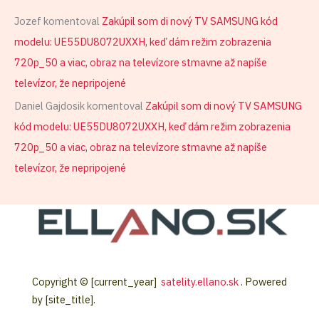
Jozef
komentoval
Zakúpil som di nový TV SAMSUNG kód
modelu: UE55DU8072UXXH, keď dám režim zobrazenia
720p_50 a viac, obraz na televízore stmavne až napíše
televízor, že nepripojené
Daniel Gajdosik
komentoval
Zakúpil som di nový TV SAMSUNG
kód modelu: UE55DU8072UXXH, keď dám režim zobrazenia
720p_50 a viac, obraz na televízore stmavne až napíše
televízor, že nepripojené
Copyright © [current_year]
satelity.ellano.sk
. Powered
by [site_title].