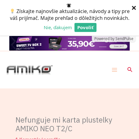
Preskočiť
×
Získajte najnovšie aktualizácie, návody a tipy pre
na
váš prijímač. Majte prehľad o dôležitých novinkách.
obsah
Nie, ďakujem
Povoliť
Powered by SendPulse
Hľad
Nefunguje mi karta plustelky
AMIKO NEO T2/C