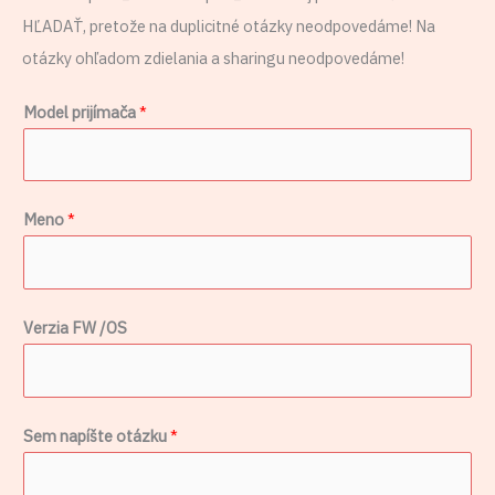
HĽADAŤ, pretože na duplicitné otázky neodpovedáme! Na
otázky ohľadom zdielania a sharingu neodpovedáme!
Model prijímača
*
p
Meno
*
r
i
j
Verzia FW /OS
í
m
a
č
Sem napíšte otázku
*
a