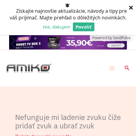
Preskočiť
×
Získajte najnovšie aktualizácie, návody a tipy pre
na
váš prijímač. Majte prehľad o dôležitých novinkách.
obsah
Nie, ďakujem
Povoliť
Powered by SendPulse
Hľad
Nefunguje mi ladenie zvuku čiže
pridať zvuk a ubrať zvuk