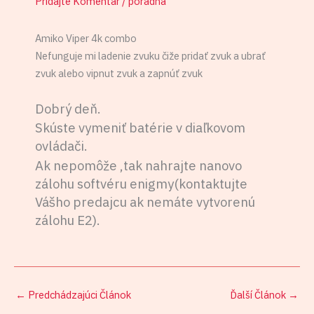
Pridajte Komentár
/
poradňa
Amiko Viper 4k combo
Nefunguje mi ladenie zvuku čiže pridať zvuk a ubrať
zvuk alebo vipnut zvuk a zapnúť zvuk
Dobrý deň.
Skúste vymeniť batérie v diaľkovom
ovládači.
Ak nepomôže ,tak nahrajte nanovo
zálohu softvéru enigmy(kontaktujte
Vášho predajcu ak nemáte vytvorenú
zálohu E2).
←
Predchádzajúci Článok
Ďalší Článok
→