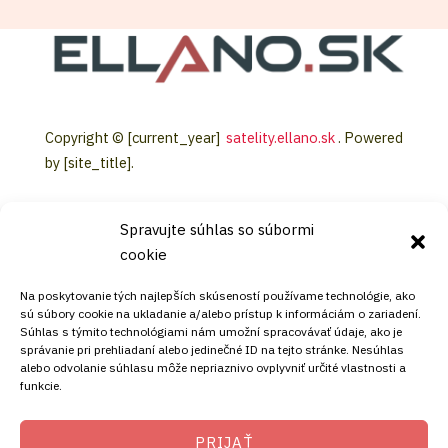
Copyright © [current_year]
satelity.ellano.sk
. Powered
by [site_title].
Spravujte súhlas so súbormi
cookie
KONTAKT
Na poskytovanie tých najlepších skúseností používame technológie, ako
sú súbory cookie na ukladanie a/alebo prístup k informáciám o zariadení.
Súhlas s týmito technológiami nám umožní spracovávať údaje, ako je
Mobil:
správanie pri prehliadaní alebo jedinečné ID na tejto stránke. Nesúhlas
alebo odvolanie súhlasu môže nepriaznivo ovplyvniť určité vlastnosti a
+421911072878
funkcie.
Mobil:
+421908072878
PRIJAŤ