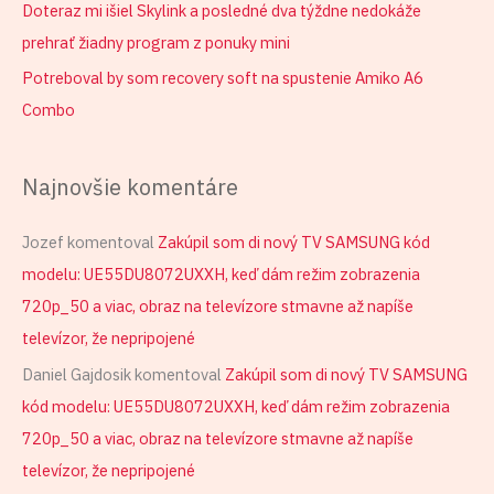
Doteraz mi išiel Skylink a posledné dva týždne nedokáže
prehrať žiadny program z ponuky mini
Potreboval by som recovery soft na spustenie Amiko A6
Combo
Najnovšie komentáre
Jozef
komentoval
Zakúpil som di nový TV SAMSUNG kód
modelu: UE55DU8072UXXH, keď dám režim zobrazenia
720p_50 a viac, obraz na televízore stmavne až napíše
televízor, že nepripojené
Daniel Gajdosik
komentoval
Zakúpil som di nový TV SAMSUNG
kód modelu: UE55DU8072UXXH, keď dám režim zobrazenia
720p_50 a viac, obraz na televízore stmavne až napíše
televízor, že nepripojené