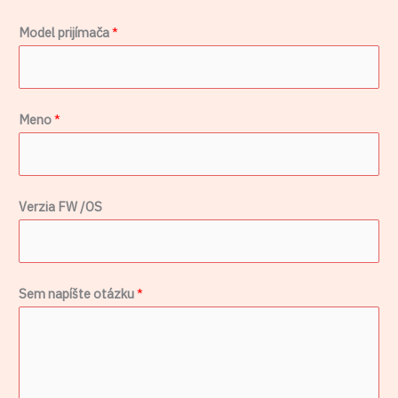
p
Model prijímača
*
r
i
j
Meno
*
í
m
a
č
Verzia FW /OS
a
M
o
Sem napíšte otázku
*
d
e
l
V