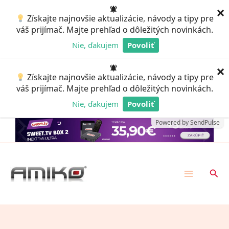
Preskočiť
×
Získajte najnovšie aktualizácie, návody a tipy pre
na
váš prijímač. Majte prehľad o dôležitých novinkách.
obsah
Nie, ďakujem
Povoliť
Powered by SendPulse
×
Získajte najnovšie aktualizácie, návody a tipy pre
váš prijímač. Majte prehľad o dôležitých novinkách.
Nie, ďakujem
Povoliť
Powered by SendPulse
Hľad