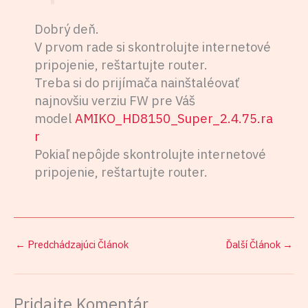
Dobrý deň.
V prvom rade si skontrolujte internetové
pripojenie, reštartujte router.
Treba si do prijímača nainštaléovať
najnovšiu verziu FW pre Váš
model
AMIKO_HD8150_Super_2.4.75.ra
r
Pokiaľ nepôjde skontrolujte internetové
pripojenie, reštartujte router.
←
Predchádzajúci Článok
Ďalší Článok
→
Pridajte Komentár