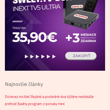
ť
:
Najnovšie články
Doteraz mi išiel Skylink a posledné dva týždne nedokáže
prehrať žiadny program z ponuky mini