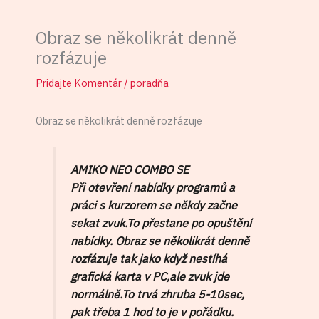
Obraz se několikrát denně
rozfázuje
Pridajte Komentár
/
poradňa
Obraz se několikrát denně rozfázuje
AMIKO NEO COMBO SE
Při otevření nabídky programů a
práci s kurzorem se někdy začne
sekat zvuk.To přestane po opuštění
nabídky. Obraz se několikrát denně
rozfázuje tak jako když nestíhá
grafická karta v PC,ale zvuk jde
normálně.To trvá zhruba 5-10sec,
pak třeba 1 hod to je v pořádku.