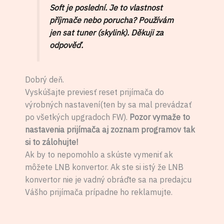
Soft je poslední. Je to vlastnost
příjmače nebo porucha? Používám
jen sat tuner (skylink). Děkuji za
odpověď.
Dobrý deň.
Vyskúšajte previesť reset prijímača do
výrobných nastavení(ten by sa mal prevádzať
po všetkých upgradoch FW).
Pozor vymaže to
nastavenia prijímača aj zoznam programov tak
si to zálohujte!
Ak by to nepomohlo a skúste vymeniť ak
môžete LNB konvertor. Ak ste si istý že LNB
konvertor nie je vadný obráďte sa na predajcu
Vášho prijímača prípadne ho reklamujte.