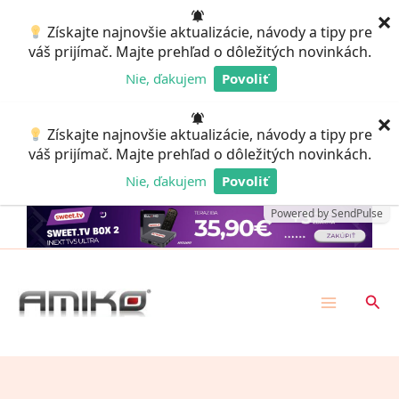
Preskočiť
×
Získajte najnovšie aktualizácie, návody a tipy pre
na
váš prijímač. Majte prehľad o dôležitých novinkách.
obsah
Nie, ďakujem
Povoliť
Powered by SendPulse
×
Získajte najnovšie aktualizácie, návody a tipy pre
váš prijímač. Majte prehľad o dôležitých novinkách.
Nie, ďakujem
Povoliť
Powered by SendPulse
Hľad