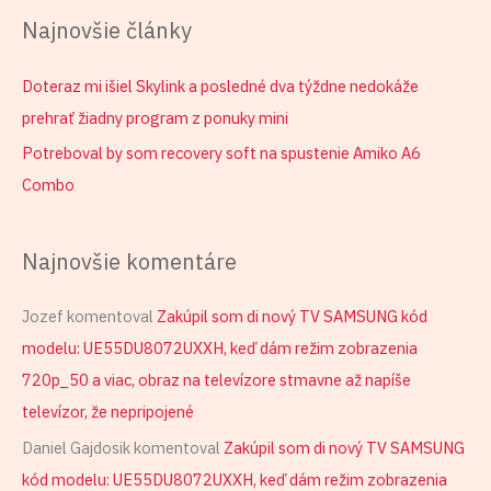
Najnovšie články
Doteraz mi išiel Skylink a posledné dva týždne nedokáže
prehrať žiadny program z ponuky mini
Potreboval by som recovery soft na spustenie Amiko A6
Combo
Najnovšie komentáre
Jozef
komentoval
Zakúpil som di nový TV SAMSUNG kód
modelu: UE55DU8072UXXH, keď dám režim zobrazenia
720p_50 a viac, obraz na televízore stmavne až napíše
televízor, že nepripojené
Daniel Gajdosik
komentoval
Zakúpil som di nový TV SAMSUNG
kód modelu: UE55DU8072UXXH, keď dám režim zobrazenia