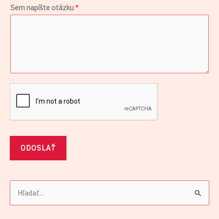
Sem napíšte otázku
*
z
k
u
M
e
n
o
ODOSLAŤ
V
y