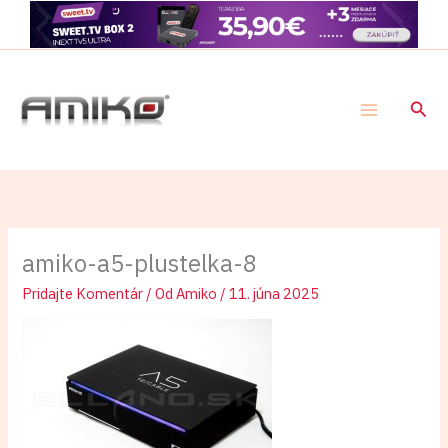
Preskočiť
na
obsah
Hľad
amiko-a5-plustelka-8
Pridajte Komentár
/ Od
Amiko
/
11. júna 2025