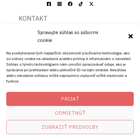
KONTAKT
Spravujte súhlas so súbormi
Mobil:
cookie
+421911072878
Mobil:
Na poskytovanie tých najlepších skúseností používame technológie, ako
+421908072878
sú súbory cookie na ukladanie a/alebo prístup k informáciám o zariadení.
Súhlas s týmito technológiami nám umožní spracovávať údaje, ako je
ADRESA
správanie pri prehliadaní alebo jedinečné ID na tejto stránke. Nesúhlas
alebo odvolanie súhlasu môže nepriaznivo ovplyvniť určité vlastnosti a
funkcie.
Ellano s.r.o.
Štiavnička 211/49
PRIJAŤ
97681 Podbrezová
Slovenská republika
ODMIETNÚŤ
ZOBRAZIŤ PREDVOĽBY
Copyright © 2026
satelity.ellano.sk
amikostb.sk