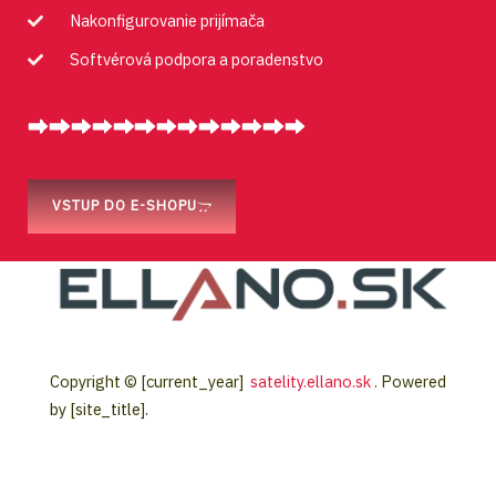
Nakonfigurovanie prijímača
Softvérová podpora a poradenstvo
VSTUP DO E-SHOPU
Copyright © [current_year]
satelity.ellano.sk
. Powered
by [site_title].