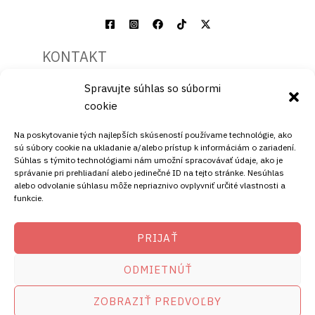
KONTAKT
Spravujte súhlas so súbormi
Mobil:
cookie
+421911072878
Mobil:
Na poskytovanie tých najlepších skúseností používame technológie, ako
+421908072878
sú súbory cookie na ukladanie a/alebo prístup k informáciám o zariadení.
Súhlas s týmito technológiami nám umožní spracovávať údaje, ako je
ADRESA
správanie pri prehliadaní alebo jedinečné ID na tejto stránke. Nesúhlas
alebo odvolanie súhlasu môže nepriaznivo ovplyvniť určité vlastnosti a
funkcie.
Ellano s.r.o.
Štiavnička 211/49
PRIJAŤ
97681 Podbrezová
Slovenská republika
ODMIETNÚŤ
ZOBRAZIŤ PREDVOĽBY
Copyright © 2026
satelity.ellano.sk
amikostb.sk