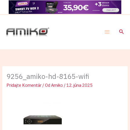
Preskočiť
na
obsah
Hľad
9256_amiko-hd-8165-wifi
Pridajte Komentár
/ Od
Amiko
/
12. júna 2025