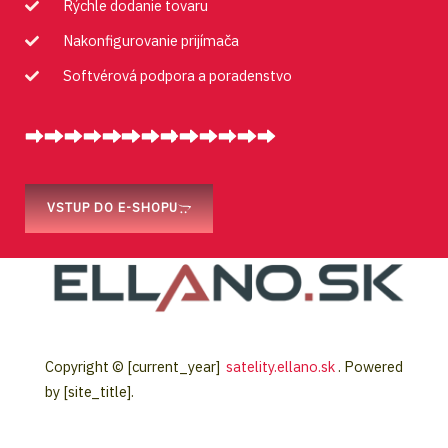
Rýchle dodanie tovaru
Nakonfigurovanie prijímača
Softvérová podpora a poradenstvo
VSTUP DO E-SHOPU
Copyright © [current_year]
satelity.ellano.sk
. Powered
by [site_title].