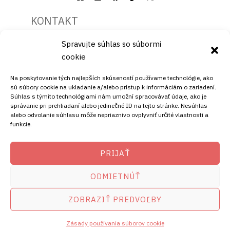
KONTAKT
Spravujte súhlas so súbormi
Mobil:
cookie
+421911072878
Mobil:
Na poskytovanie tých najlepších skúseností používame technológie, ako
+421908072878
sú súbory cookie na ukladanie a/alebo prístup k informáciám o zariadení.
Súhlas s týmito technológiami nám umožní spracovávať údaje, ako je
ADRESA
správanie pri prehliadaní alebo jedinečné ID na tejto stránke. Nesúhlas
alebo odvolanie súhlasu môže nepriaznivo ovplyvniť určité vlastnosti a
funkcie.
Ellano s.r.o.
Štiavnička 211/49
PRIJAŤ
97681 Podbrezová
Slovenská republika
ODMIETNÚŤ
ZOBRAZIŤ PREDVOĽBY
Copyright © 2026
satelity.ellano.sk
amikostb.sk
Zásady používania súborov cookie