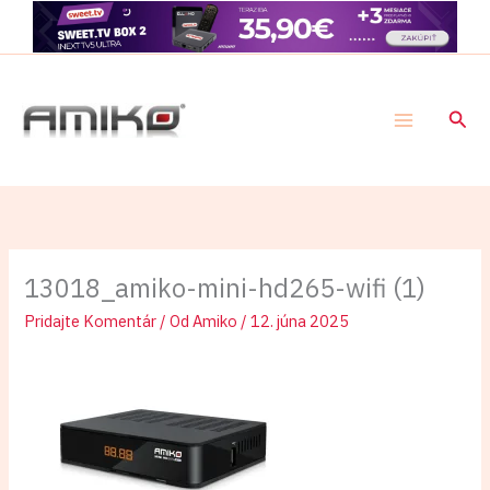
Preskočiť
na
obsah
Hľad
13018_amiko-mini-hd265-wifi (1)
Pridajte Komentár
/ Od
Amiko
/
12. júna 2025