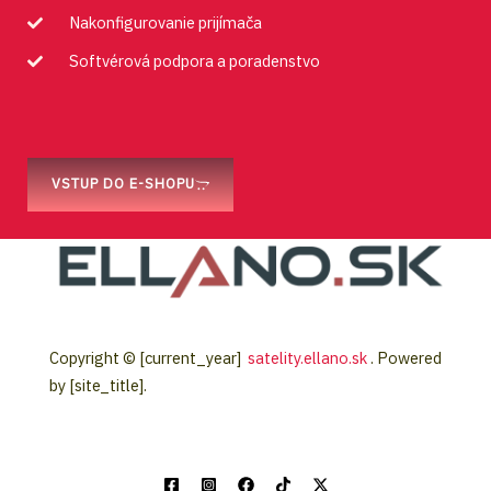
Nakonfigurovanie prijímača
Softvérová podpora a poradenstvo
VSTUP DO E-SHOPU
Copyright © [current_year]
satelity.ellano.sk
. Powered
by [site_title].