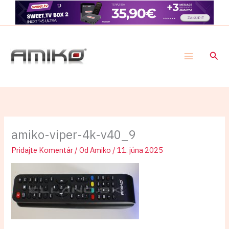
Preskočiť
×
Získajte najnovšie aktualizácie, návody a tipy pre
na
váš prijímač. Majte prehľad o dôležitých novinkách.
obsah
Nie, ďakujem
Povoliť
Powered by SendPulse
Hľad
amiko-viper-4k-v40_9
Pridajte Komentár
/ Od
Amiko
/
11. júna 2025