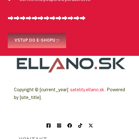
Rýchle dodanie tovaru
Nakonfigurovanie prijímača
Softvérová podpora a poradenstvo
VSTUP DO E-SHOPU
Copyright © [current_year]
satelity.ellano.sk
. Powered
by [site_title].