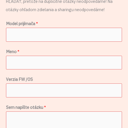
HĽADAŤ, pretože na duplicitné otázky neodpovedáme! Na
otázky ohľadom zdielania a sharingu neodpovedáme!
*
Model prijímača
*
n
a
p
Meno
*
í
š
t
e
Verzia FW /OS
/
O
S
Sem napíšte otázku
*