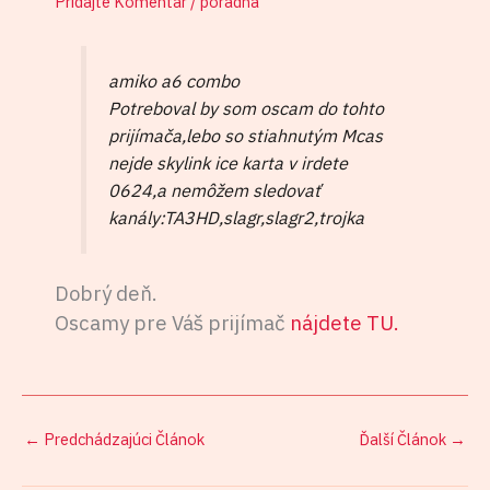
Pridajte Komentár
/
poradňa
amiko a6 combo
Potreboval by som oscam do tohto
prijímača,lebo so stiahnutým Mcas
nejde skylink ice karta v irdete
0624,a nemôžem sledovať
kanály:TA3HD,slagr,slagr2,trojka
Dobrý deň.
Oscamy pre Váš prijímač
nájdete TU.
←
Predchádzajúci Článok
Ďalší Článok
→