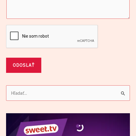
ODOSLAŤ
V
y
h
ľ
a