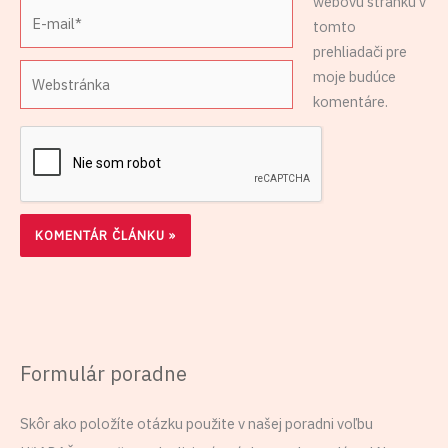
webovú stránku v
E-
tomto
mail*
prehliadači pre
Webstránka
moje budúce
komentáre.
Formulár poradne
Skôr ako položíte otázku použite v našej poradni voľbu