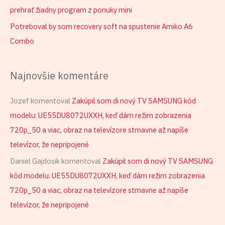
prehrať žiadny program z ponuky mini
Potreboval by som recovery soft na spustenie Amiko A6
Combo
Najnovšie komentáre
Jozef
komentoval
Zakúpil som di nový TV SAMSUNG kód
modelu: UE55DU8072UXXH, keď dám režim zobrazenia
720p_50 a viac, obraz na televízore stmavne až napíše
televízor, že nepripojené
Daniel Gajdosik
komentoval
Zakúpil som di nový TV SAMSUNG
kód modelu: UE55DU8072UXXH, keď dám režim zobrazenia
720p_50 a viac, obraz na televízore stmavne až napíše
televízor, že nepripojené