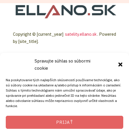
Copyright © [current_year]
satelity.ellano.sk
. Powered
by [site_title].
Spravujte súhlas so súbormi
cookie
KONTAKT
Na poskytovanie tých najlepších skúseností používame technológie, ako
sú súbory cookie na ukladanie a/alebo prístup k informáciám o zariadení.
Súhlas s týmito technológiami nám umožní spracovávať údaje, ako je
Mobil:
správanie pri prehliadaní alebo jedinečné ID na tejto stránke. Nesúhlas
alebo odvolanie súhlasu môže nepriaznivo ovplyvniť určité vlastnosti a
+421911072878
funkcie.
Mobil:
+421908072878
PRIJAŤ
ADRESA