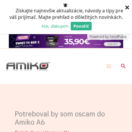
Preskočiť
×
Získajte najnovšie aktualizácie, návody a tipy pre
na
váš prijímač. Majte prehľad o dôležitých novinkách.
obsah
Nie, ďakujem
Povoliť
Powered by SendPulse
Hľad
Potreboval by som oscam do
Amiko A6