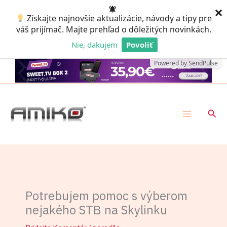
Preskočiť
×
Získajte najnovšie aktualizácie, návody a tipy pre
na
váš prijímač. Majte prehľad o dôležitých novinkách.
obsah
Nie, ďakujem
Povoliť
Powered by SendPulse
Hľad
Potrebujem pomoc s výberom
nejakého STB na Skylinku