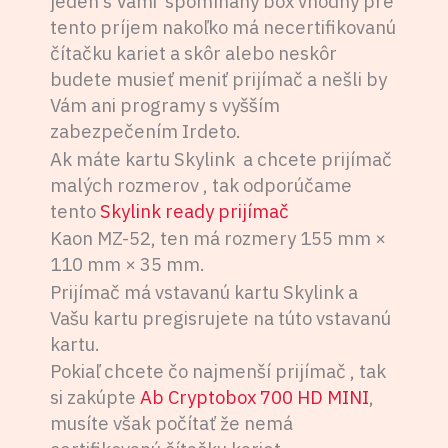
jeden s Vami spomínaný box vhodný pre
tento príjem nakoľko má necertifikovanú
čítačku kariet a skôr alebo neskôr
budete musieť meniť prijímač a nešli by
Vám ani programy s vyšším
zabezpečením Irdeto.
Ak máte kartu Skylink a chcete prijímač
malých rozmerov , tak odporúčame
tento
Skylink ready prijímač
Kaon MZ-52, ten má rozmery 155 mm ×
110 mm × 35 mm.
Prijímač má vstavanú kartu Skylink a
Vašu kartu pregisrujete na túto vstavanú
kartu.
Pokiaľ chcete čo najmenší prijímač , tak
si zakúpte
Ab Cryptobox 700 HD MINI
,
musíte však počítať že nemá