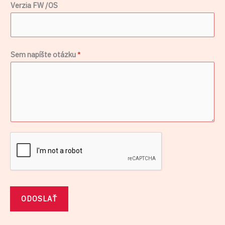
*
Verzia FW /OS
o
t
á
Sem napíšte otázku
*
z
k
u
/
O
S
ODOSLAŤ