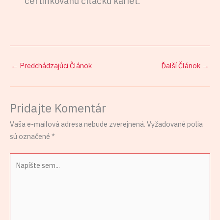
certifikovanú čítačku kariet.
←
Predchádzajúci Článok
Ďalší Článok
→
Pridajte Komentár
Vaša e-mailová adresa nebude zverejnená.
Vyžadované polia
sú označené
*
Napíšte
sem...