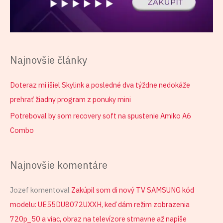
Najnovšie články
Doteraz mi išiel Skylink a posledné dva týždne nedokáže
prehrať žiadny program z ponuky mini
Potreboval by som recovery soft na spustenie Amiko A6
Combo
Najnovšie komentáre
Jozef
komentoval
Zakúpil som di nový TV SAMSUNG kód
modelu: UE55DU8072UXXH, keď dám režim zobrazenia
720p_50 a viac, obraz na televízore stmavne až napíše