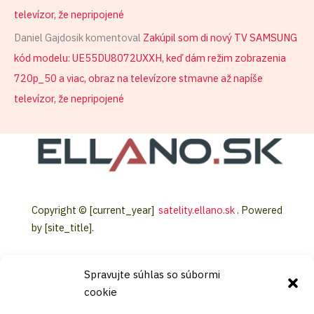
televízor, že nepripojené
Daniel Gajdosik
komentoval
Zakúpil som di nový TV SAMSUNG
kód modelu: UE55DU8072UXXH, keď dám režim zobrazenia
720p_50 a viac, obraz na televízore stmavne až napíše
televízor, že nepripojené
Copyright © [current_year]
satelity.ellano.sk
. Powered
by [site_title].
Spravujte súhlas so súbormi
cookie