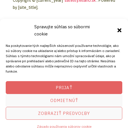
Copyright © [current_year]
satelity.ellano.sk
. Powered
by [site_title].
Spravujte súhlas so súbormi
cookie
KONTAKT
Na poskytovanie tých najlepších skúseností používame technológie, ako
sú súbory cookie na ukladanie a/alebo prístup k informáciám o zariadení.
Súhlas s týmito technológiami nám umožní spracovávať údaje, ako je
Mobil:
správanie pri prehliadaní alebo jedinečné ID na tejto stránke. Nesúhlas
alebo odvolanie súhlasu môže nepriaznivo ovplyvniť určité vlastnosti a
+421911072878
funkcie.
Mobil:
+421908072878
PRIJAŤ
ADRESA
ODMIETNÚŤ
Ellano s.r.o.
ZOBRAZIŤ PREDVOĽBY
Štiavnička 211/49
97681 Podbrezová
Zásady používania súborov cookie