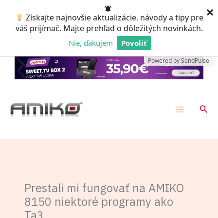
Preskočiť
×
Získajte najnovšie aktualizácie, návody a tipy pre
na
váš prijímač. Majte prehľad o dôležitých novinkách.
obsah
Nie, ďakujem
Povoliť
Powered by SendPulse
Hľad
Prestali mi fungovať na AMIKO
8150 niektoré programy ako
Ta3