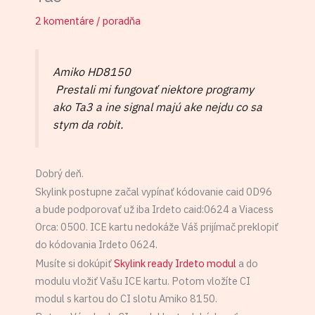
2 komentáre
/
poradňa
Amiko HD8150
Prestali mi fungovať niektore programy
ako Ta3 a ine signal majú ake nejdu co sa
stym da robit.
Dobrý deň.
Skylink postupne začal vypínať kódovanie caid 0D96
a bude podporovať už iba Irdeto caid:0624 a Viacess
Orca: 0500. ICE kartu nedokáže Váš prijímač preklopiť
do kódovania Irdeto 0624.
Musíte si dokúpiť
Skylink ready Irdeto modul
a do
modulu vložiť Vašu ICE kartu. Potom vložíte CI
modul s kartou do CI slotu Amiko 8150.