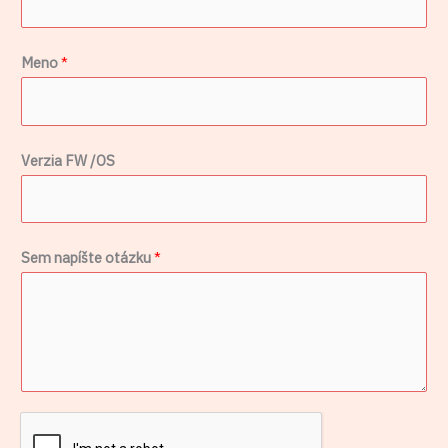
Meno
*
n
Verzia FW /OS
a
p
í
Sem napíšte otázku
*
š
t
e
S
e
m
/