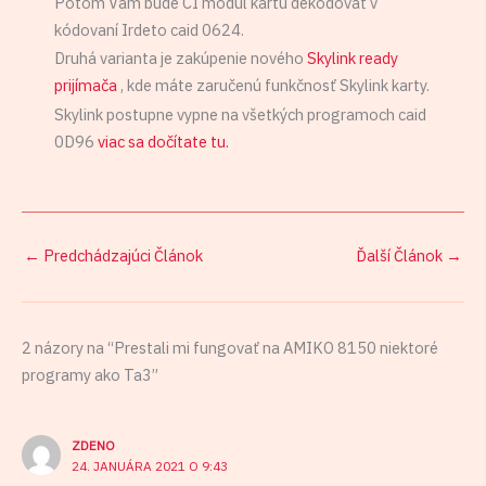
Potom Vám bude CI modul kartu dekódovať v
kódovaní Irdeto caid 0624.
Druhá varianta je zakúpenie nového
Skylink ready
prijímača
, kde máte zaručenú funkčnosť Skylink karty.
Skylink postupne vypne na všetkých programoch caid
0D96
viac sa dočítate tu.
←
Predchádzajúci Článok
Ďalší Článok
→
2 názory na “Prestali mi fungovať na AMIKO 8150 niektoré
programy ako Ta3”
ZDENO
24. JANUÁRA 2021 O 9:43