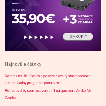
Najnovšie články
Doteraz mi išiel Skylink a posledné dva týždne nedokáže
prehrať žiadny program z ponuky mini
Potreboval by som recovery soft na spustenie Amiko A6
Combo