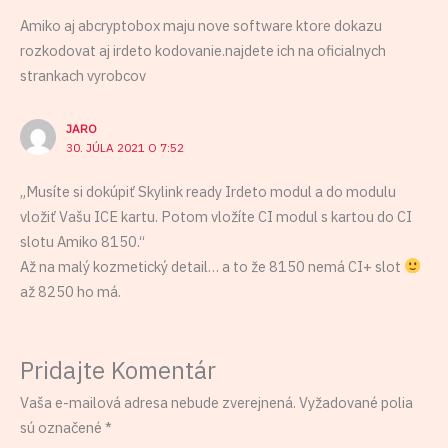
Amiko aj abcryptobox maju nove software ktore dokazu
rozkodovat aj irdeto kodovanie.najdete ich na oficialnych
strankach vyrobcov
JARO
30. JÚLA 2021 O 7:52
„Musíte si dokúpiť Skylink ready Irdeto modul a do modulu
vložiť Vašu ICE kartu. Potom vložíte CI modul s kartou do CI
slotu Amiko 8150.“
Až na malý kozmetický detail… a to že 8150 nemá CI+ slot
až 8250 ho má.
Pridajte Komentár
Vaša e-mailová adresa nebude zverejnená.
Vyžadované polia
sú označené
*