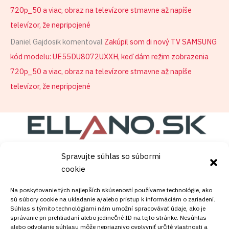
720p_50 a viac, obraz na televízore stmavne až napíše
televízor, že nepripojené
Daniel Gajdosik
komentoval
Zakúpil som di nový TV SAMSUNG
kód modelu: UE55DU8072UXXH, keď dám režim zobrazenia
720p_50 a viac, obraz na televízore stmavne až napíše
televízor, že nepripojené
Spravujte súhlas so súbormi
Copyright © [current_year]
satelity.ellano.sk
. Powered
cookie
by [site_title].
Na poskytovanie tých najlepších skúseností používame technológie, ako
sú súbory cookie na ukladanie a/alebo prístup k informáciám o zariadení.
Súhlas s týmito technológiami nám umožní spracovávať údaje, ako je
správanie pri prehliadaní alebo jedinečné ID na tejto stránke. Nesúhlas
alebo odvolanie súhlasu môže nepriaznivo ovplyvniť určité vlastnosti a