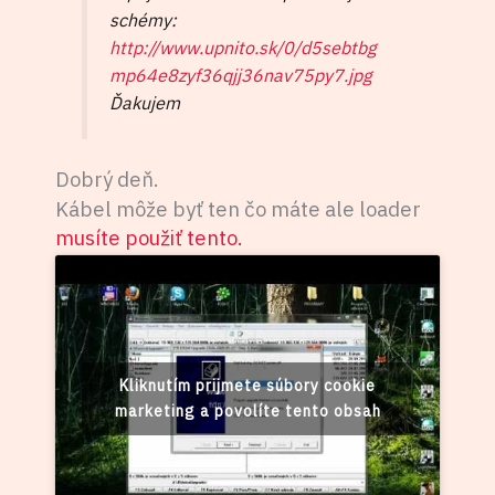
schémy:
http://www.upnito.sk/0/d5sebtbg
mp64e8zyf36qjj36nav75py7.jpg
Ďakujem
Dobrý deň.
Kábel môže byť ten čo máte ale loader
musíte použiť tento.
Kliknutím prijmete súbory cookie
marketing a povolíte tento obsah