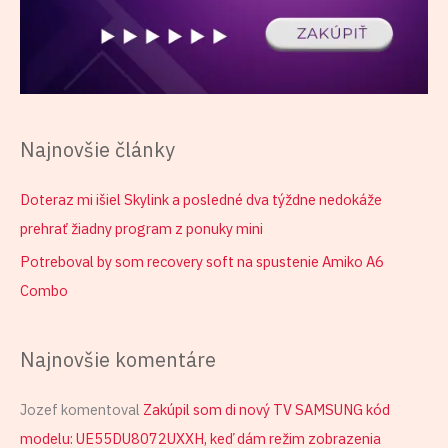
Najnovšie články
Doteraz mi išiel Skylink a posledné dva týždne nedokáže
prehrať žiadny program z ponuky mini
Potreboval by som recovery soft na spustenie Amiko A6
Combo
Najnovšie komentáre
Jozef
komentoval
Zakúpil som di nový TV SAMSUNG kód
modelu: UE55DU8072UXXH, keď dám režim zobrazenia