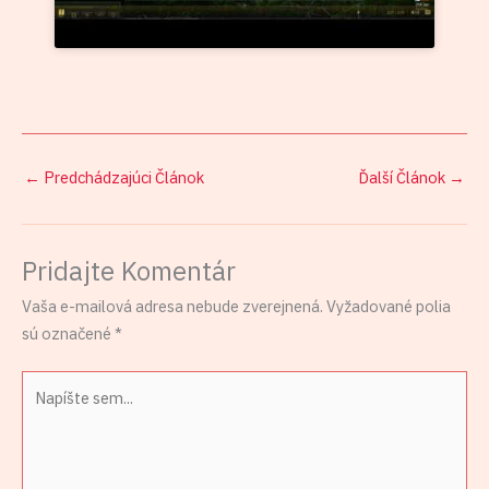
←
Predchádzajúci Článok
Ďalší Článok
→
Pridajte Komentár
Vaša e-mailová adresa nebude zverejnená.
Vyžadované polia
sú označené
*
Napíšte
sem...