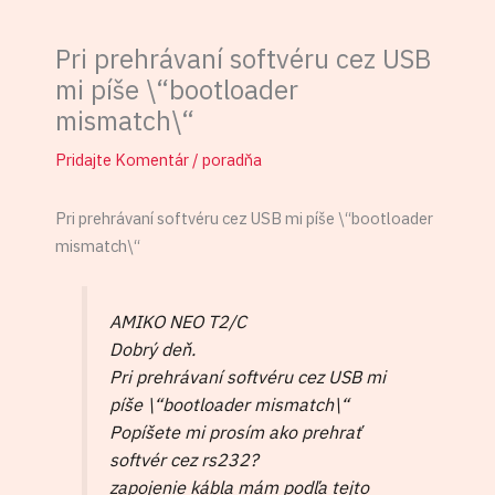
Pri prehrávaní softvéru cez USB
mi píše \“bootloader
mismatch\“
Pridajte Komentár
/
poradňa
Pri prehrávaní softvéru cez USB mi píše \“bootloader
mismatch\“
AMIKO NEO T2/C
Dobrý deň.
Pri prehrávaní softvéru cez USB mi
píše \“bootloader mismatch\“
Popíšete mi prosím ako prehrať
softvér cez rs232?
zapojenie kábla mám podľa tejto