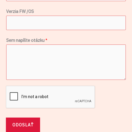
Verzia FW /OS
*
Sem napíšte otázku
*
V
e
r
z
i
a
p
r
i
j
ODOSLAŤ
í