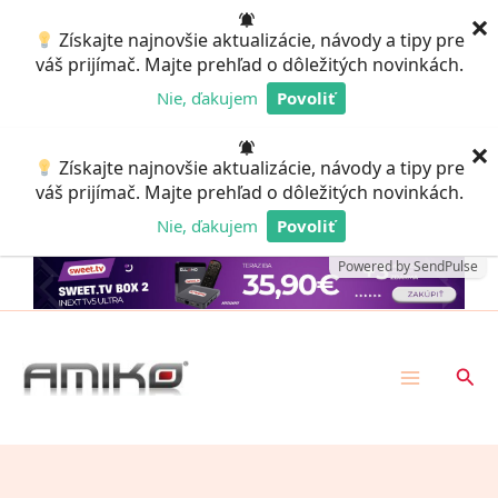
Preskočiť
×
Získajte najnovšie aktualizácie, návody a tipy pre
na
váš prijímač. Majte prehľad o dôležitých novinkách.
obsah
Nie, ďakujem
Povoliť
Powered by SendPulse
×
Získajte najnovšie aktualizácie, návody a tipy pre
váš prijímač. Majte prehľad o dôležitých novinkách.
Nie, ďakujem
Povoliť
Powered by SendPulse
Hľad