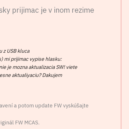
nsky prijimac je v inom rezime
iu z USB kluca
i prijimac vypise hlasku:
 nie je mozna aktualizacia SW! viete
pesne aktualiyaciu? Dakujem
tavení a potom update FW vyskúšajte
riginál FW MCAS.