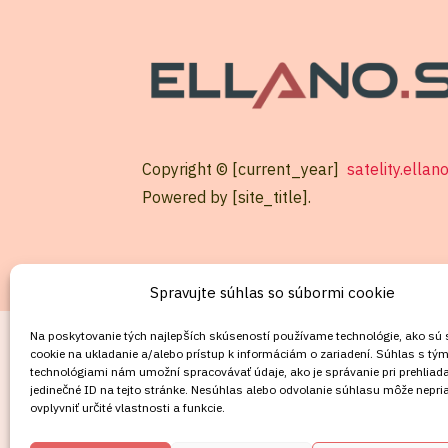
Copyright © [current_year]
satelity.ellan
Powered by [site_title].
Spravujte súhlas so súbormi cookie
KONTAKT
Na poskytovanie tých najlepších skúseností používame technológie, ako sú
cookie na ukladanie a/alebo prístup k informáciám o zariadení. Súhlas s tým
technológiami nám umožní spracovávať údaje, ako je správanie pri prehliada
Mobil:
jedinečné ID na tejto stránke. Nesúhlas alebo odvolanie súhlasu môže nepri
+421911072878
ovplyvniť určité vlastnosti a funkcie.
Mobil: