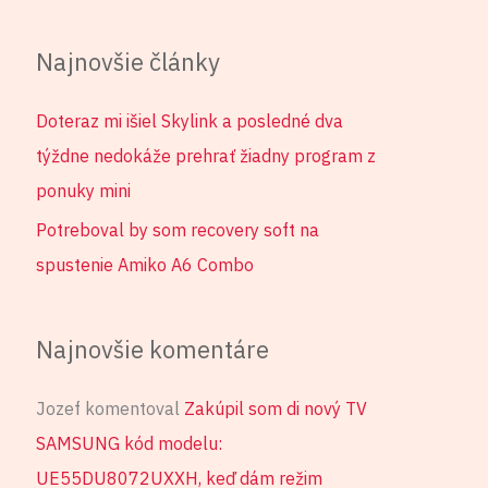
Najnovšie články
Doteraz mi išiel Skylink a posledné dva
týždne nedokáže prehrať žiadny program z
ponuky mini
Potreboval by som recovery soft na
spustenie Amiko A6 Combo
Najnovšie komentáre
Jozef
komentoval
Zakúpil som di nový TV
SAMSUNG kód modelu:
UE55DU8072UXXH, keď dám režim