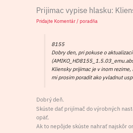
Prijimac vypise hlasku: Klie
Pridajte Komentár
/
poradňa
8155
Dobry den, pri pokuse o aktualizac
(AMIKO_HD8155_1.5.03_emu.abs) m
Kliensky prijimac je v inom rezime,
mi prosim poradit ako yvladnut us
Dobrý deň.
Skúste dať prijímač do výrobných nas
opäť.
Ak to nepôjde skúste nahrať najskôr o