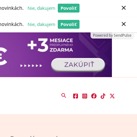
×
 novinkách.
Nie, ďakujem
Povoliť
Powered by SendPulse
×
 novinkách.
Nie, ďakujem
Povoliť
Powered by SendPulse
Hľadať