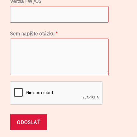
Verzia FW /OS
S
Sem napíšte otázku
*
e
m
*
F
W
ODOSLAŤ