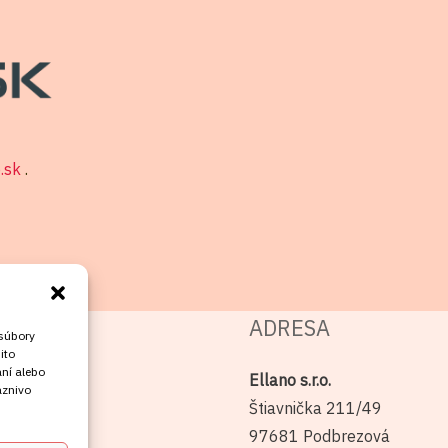
o.sk
.
ADRESA
 súbory
ito
ní alebo
Ellano s.r.o.
aznivo
Štiavnička 211/49
97681 Podbrezová