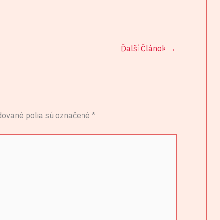
Ďalší Článok
→
dované polia sú označené
*