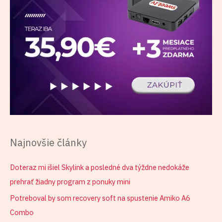
Najnovšie články
Doteraz mi išiel Skylink a posledné dva týždne nedokáže
prehrať žiadny program z ponuky mini
Potreboval by som recovery soft na spustenie Amiko A6
Combo