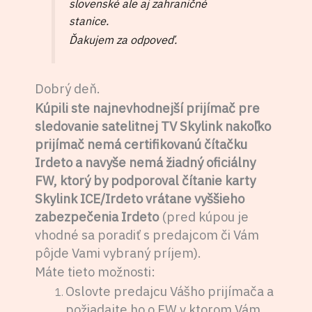
slovenské ale aj zahraničné
stanice.
Ďakujem za odpoveď.
Dobrý deň.
Kúpili ste najnevhodnejší prijímač pre
sledovanie satelitnej TV Skylink nakoľko
prijímač nemá certifikovanú čítačku
Irdeto a navyše nemá žiadný oficiálny
FW, ktorý by podporoval čítanie karty
Skylink ICE/Irdeto vrátane vyššieho
zabezpečenia Irdeto
(pred kúpou je
vhodné sa poradiť s predajcom či Vám
pôjde Vami vybraný príjem).
Máte tieto možnosti:
Oslovte predajcu Vášho prijímača a
požiadajte ho o FW v ktorom Vám