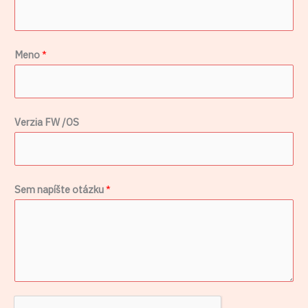
o
Meno
*
t
á
z
Verzia FW /OS
k
u
/
O
Sem napíšte otázku
*
S
S
e
m