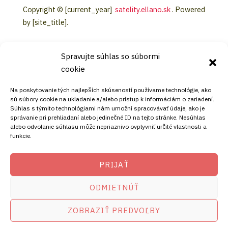
Copyright © [current_year]
satelity.ellano.sk
. Powered
by [site_title].
Spravujte súhlas so súbormi
cookie
KONTAKT
Na poskytovanie tých najlepších skúseností používame technológie, ako
sú súbory cookie na ukladanie a/alebo prístup k informáciám o zariadení.
Súhlas s týmito technológiami nám umožní spracovávať údaje, ako je
Mobil:
správanie pri prehliadaní alebo jedinečné ID na tejto stránke. Nesúhlas
alebo odvolanie súhlasu môže nepriaznivo ovplyvniť určité vlastnosti a
+421911072878
funkcie.
Mobil:
+421908072878
PRIJAŤ
ADRESA
ODMIETNÚŤ
Ellano s.r.o.
ZOBRAZIŤ PREDVOĽBY
Štiavnička 211/49
97681 Podbrezová