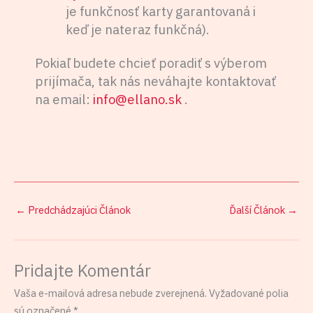
je funkčnosť karty garantovaná i
keď je nateraz funkčná).
Pokiaľ budete chcieť poradiť s výberom
prijímača, tak nás neváhajte kontaktovať
na email:
info@ellano.sk
.
←
Predchádzajúci Článok
Ďalší Článok
→
Pridajte Komentár
Vaša e-mailová adresa nebude zverejnená.
Vyžadované polia
sú označené
*