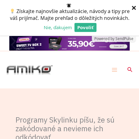
Preskočiť
×
Získajte najnovšie aktualizácie, návody a tipy pre
na
váš prijímač. Majte prehľad o dôležitých novinkách.
obsah
Nie, ďakujem
Povoliť
Powered by SendPulse
Hľad
Programy Skylinku píšu, že sú
zakódované a nevieme ich
odkódovať