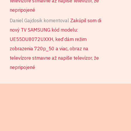
televízore stmavne až napíše televízor, že
nepripojené
Daniel Gajdosik
komentoval
Zakúpil som di
nový TV SAMSUNG kód modelu:
UE55DU8072UXXH, keď dám režim
zobrazenia 720p_50 a viac, obraz na
televízore stmavne až napíše televízor, že
nepripojené