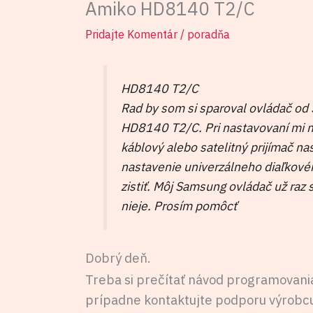
Amiko HD8140 T2/C
Pridajte Komentár
/
poradňa
HD8140 T2/C
Rad by som si sparoval ovládač o
HD8140 T2/C. Pri nastavovaní mi mô
káblový alebo satelitný prijímač na
nastavenie univerzálneho diaľkov
zistiť. Môj Samsung ovládač už raz
nieje. Prosím pomôcť
Dobrý deň.
Treba si prečítať návod programovania
prípadne kontaktujte podporu výrobcu