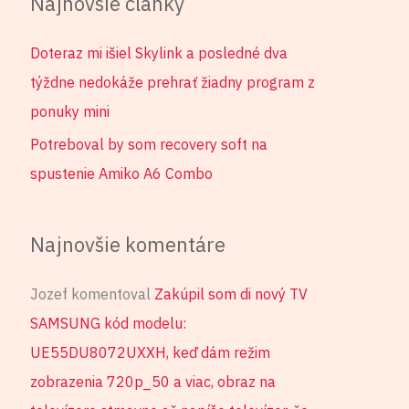
Najnovšie články
Doteraz mi išiel Skylink a posledné dva
týždne nedokáže prehrať žiadny program z
ponuky mini
Potreboval by som recovery soft na
spustenie Amiko A6 Combo
Najnovšie komentáre
Jozef
komentoval
Zakúpil som di nový TV
SAMSUNG kód modelu:
UE55DU8072UXXH, keď dám režim
zobrazenia 720p_50 a viac, obraz na