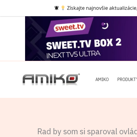
Preskočiť
Získajte najnovšie aktualizácie
na
obsah
AMIKO
PRODUKT
Rad by som si sparoval ovl