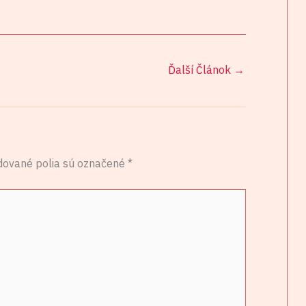
Ďalší Článok
→
dované polia sú označené
*