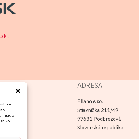
o.sk
.
ADRESA
Ellano s.r.o.
 súbory
Štiavnička 211/49
ito
ní alebo
97681 Podbrezová
aznivo
Slovenská republika