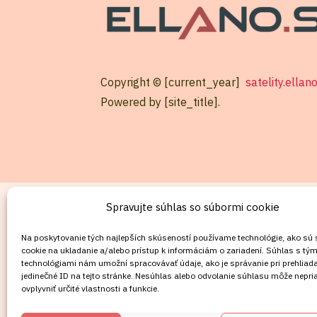
Copyright © [current_year]
satelity.ellan
Powered by [site_title].
KONTAKT
Spravujte súhlas so súbormi cookie
Mobil:
Na poskytovanie tých najlepších skúseností používame technológie, ako sú
cookie na ukladanie a/alebo prístup k informáciám o zariadení. Súhlas s tým
+421911072878
technológiami nám umožní spracovávať údaje, ako je správanie pri prehliada
Mobil:
jedinečné ID na tejto stránke. Nesúhlas alebo odvolanie súhlasu môže nepri
ovplyvniť určité vlastnosti a funkcie.
+421908072878