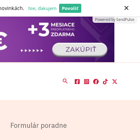
×
 novinkách.
Nie, ďakujem
Povoliť
Powered by SendPulse
Hľadať
Formulár poradne