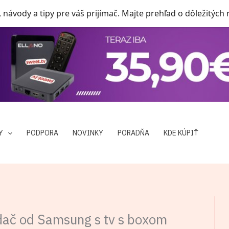
, návody a tipy pre váš prijímač. Majte prehľad o dôležitých
Y
PODPORA
NOVINKY
PORADŇA
KDE KÚPIŤ
ádač od Samsung s tv s boxom