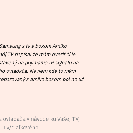
d Samsung s tv s boxom Amiko
j TV napísal že mám overiť či je
stavený na prijímanie IR signálu na
ého ovládača. Neviem kde to mám
 separovaný s amiko boxom bol no už
 ovládača v návode ku Vašej TV,
 TV/diaľkového.