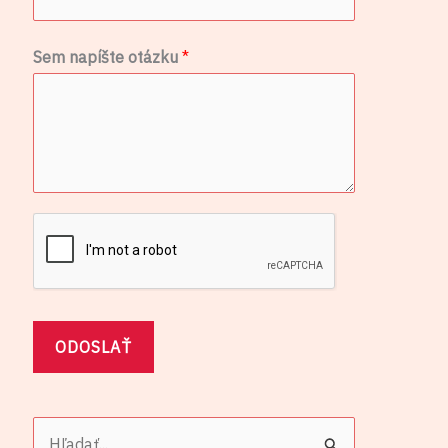
r
z
Sem napíšte otázku
*
i
a
*
S
e
m
ODOSLAŤ