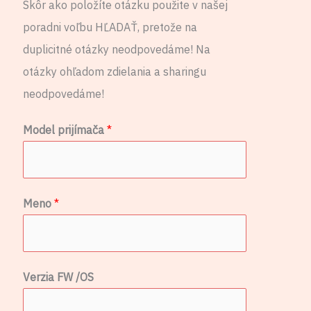
Skôr ako položíte otázku použite v našej
poradni voľbu HĽADAŤ, pretože na
duplicitné otázky neodpovedáme! Na
otázky ohľadom zdielania a sharingu
neodpovedáme!
Model prijímača
*
Meno
*
V
Verzia FW /OS
e