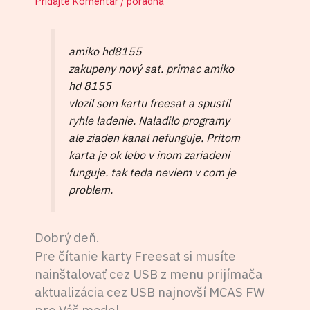
Pridajte Komentár
/
poradňa
amiko hd8155
zakupeny nový sat. primac amiko
hd 8155
vlozil som kartu freesat a spustil
ryhle ladenie. Naladilo programy
ale ziaden kanal nefunguje. Pritom
karta je ok lebo v inom zariadeni
funguje. tak teda neviem v com je
problem.
Dobrý deň.
Pre čítanie karty Freesat si musíte
nainštalovať cez USB z menu prijímača
aktualizácia cez USB najnovší MCAS FW