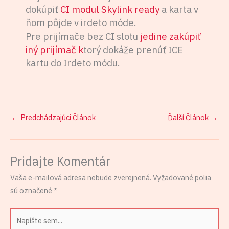
dokúpiť
CI modul Skylink ready
a karta v
ňom pôjde v irdeto móde.
Pre prijímače bez CI slotu
jedine zakúpiť
iný prijímač k
torý dokáže prenúť ICE
kartu do Irdeto módu.
←
Predchádzajúci Článok
Ďalší Článok
→
Pridajte Komentár
Vaša e-mailová adresa nebude zverejnená.
Vyžadované polia
sú označené
*
Napíšte
sem...