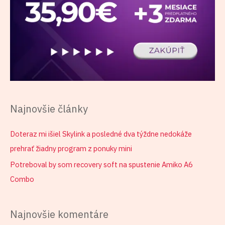
Najnovšie články
Doteraz mi išiel Skylink a posledné dva týždne nedokáže
prehrať žiadny program z ponuky mini
Potreboval by som recovery soft na spustenie Amiko A6
Combo
Najnovšie komentáre