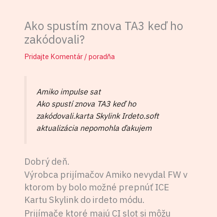
Ako spustím znova TA3 keď ho
zakódovali?
Pridajte Komentár
/
poradňa
Amiko impulse sat
Ako spustí znova TA3 keď ho
zakódovali.karta Skylink Irdeto.soft
aktualizácia nepomohla ďakujem
Dobrý deň.
Výrobca prijímačov Amiko nevydal FW v
ktorom by bolo možné prepnúť ICE
Kartu Skylink do irdeto módu.
Prijímače ktoré majú CI slot si môžu