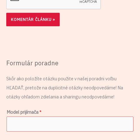
Formulár poradne
Skôr ako položíte otázku použite v našej poradni voľbu
HĽADAŤ, pretože na duplicitné otázky neodpovedáme! Na
otázky ohľadom zdielania a sharingu neodpovedáme!
n
Model prijímača
*
a
p
í