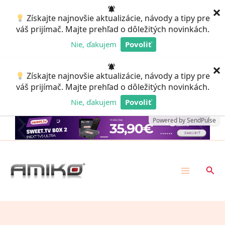
Preskočiť
×
Získajte najnovšie aktualizácie, návody a tipy pre
na
váš prijímač. Majte prehľad o dôležitých novinkách.
obsah
Nie, ďakujem
Povoliť
Powered by SendPulse
×
Získajte najnovšie aktualizácie, návody a tipy pre
váš prijímač. Majte prehľad o dôležitých novinkách.
Nie, ďakujem
Povoliť
Powered by SendPulse
Hľad