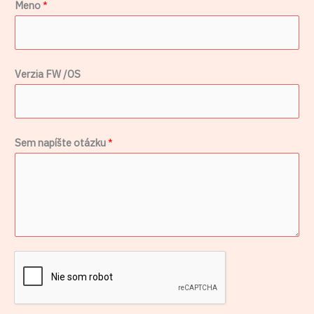
Meno
*
š
t
e
n
Verzia FW /OS
a
p
í
Sem napíšte otázku
*
š
t
e
*