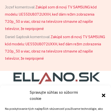
Jozef
komentoval
Zakúpil som di nový TV SAMSUNG kód
modelu: UE55DU8072UXXH, keď dám režim zobrazenia
720p_50 a viac, obraz na televízore stmavne až napíše
televízor, že nepripojené
Daniel Gajdosik
komentoval
Zakúpil som di nový TV SAMSUNG
kód modelu: UE55DU8072UXXH, keď dám režim zobrazenia
720p_50 a viac, obraz na televízore stmavne až napíše
televízor, že nepripojené
Spravujte súhlas so súbormi
Copyright © [current_year]
satelity.ellano.sk
. Powered
cookie
by [site_title].
Na poskytovanie tých najlepších skúseností používame technológie, ako