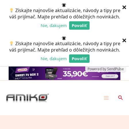
Preskočiť
×
Získajte najnovšie aktualizácie, návody a tipy pre
na
váš prijímač. Majte prehľad o dôležitých novinkách.
obsah
Nie, ďakujem
Povoliť
Powered by SendPulse
×
Získajte najnovšie aktualizácie, návody a tipy pre
váš prijímač. Majte prehľad o dôležitých novinkách.
Nie, ďakujem
Povoliť
Powered by SendPulse
Hľad