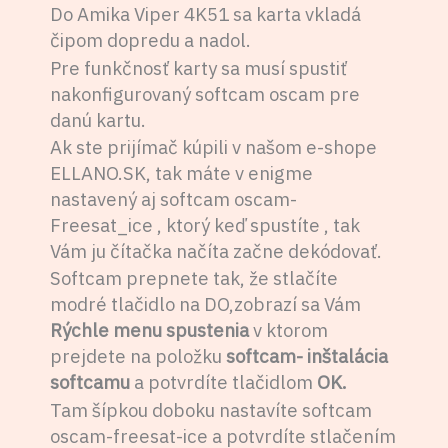
Do Amika Viper 4K51 sa karta vkladá
čipom dopredu a nadol.
Pre funkčnosť karty sa musí spustiť
nakonfigurovaný softcam oscam pre
danú kartu.
Ak ste prijímač kúpili v našom e-shope
ELLANO.SK, tak máte v enigme
nastavený aj softcam oscam-
Freesat_ice , ktorý keď spustíte , tak
Vám ju čítačka načíta začne dekódovať.
Softcam prepnete tak, že stlačíte
modré tlačidlo na DO,zobrazí sa Vám
Rýchle menu spustenia
v ktorom
prejdete na položku
softcam- inštalácia
softcamu
a potvrdíte tlačidlom
OK.
Tam šípkou doboku nastavíte softcam
oscam-freesat-ice a potvrdíte stlačením