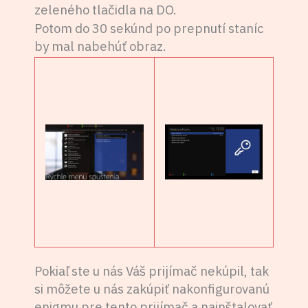
zeleného tlačidla na DO.
Potom do 30 sekúnd po prepnutí staníc
by mal nabehúť obraz.
Pokiaľ ste u nás Váš prijímač nekúpil, tak
si môžete u nás zakúpiť nakonfigurovanú
enigmu pre tento prijímač a nainštalovať