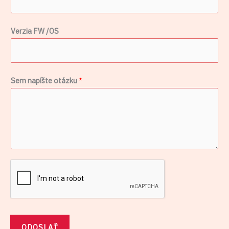
m
M
Verzia FW /OS
e
n
o
M
Sem napíšte otázku
*
e
n
o
ODOSLAŤ