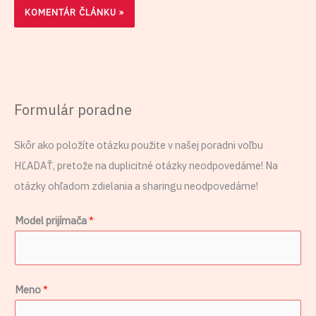
Formulár poradne
Skôr ako položíte otázku použite v našej poradni voľbu
HĽADAŤ, pretože na duplicitné otázky neodpovedáme! Na
otázky ohľadom zdielania a sharingu neodpovedáme!
Model prijímača
*
S
Meno
*
e