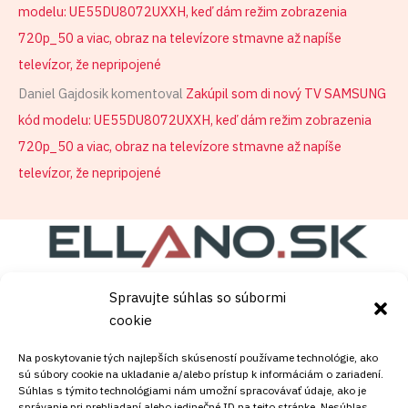
modelu: UE55DU8072UXXH, keď dám režim zobrazenia
720p_50 a viac, obraz na televízore stmavne až napíše
televízor, že nepripojené
Daniel Gajdosik
komentoval
Zakúpil som di nový TV SAMSUNG
kód modelu: UE55DU8072UXXH, keď dám režim zobrazenia
720p_50 a viac, obraz na televízore stmavne až napíše
televízor, že nepripojené
Spravujte súhlas so súbormi
Copyright © [current_year]
satelity.ellano.sk
. Powered
cookie
by [site_title].
Na poskytovanie tých najlepších skúseností používame technológie, ako
sú súbory cookie na ukladanie a/alebo prístup k informáciám o zariadení.
Súhlas s týmito technológiami nám umožní spracovávať údaje, ako je
správanie pri prehliadaní alebo jedinečné ID na tejto stránke. Nesúhlas