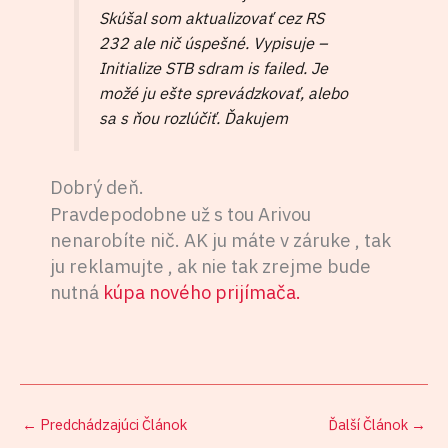
Skúšal som aktualizovať cez RS
232 ale nič úspešné. Vypisuje –
Initialize STB sdram is failed. Je
možé ju ešte sprevádzkovať, alebo
sa s ňou rozlúčiť. Ďakujem
Dobrý deň.
Pravdepodobne už s tou Arivou
nenarobíte nič. AK ju máte v záruke , tak
ju reklamujte , ak nie tak zrejme bude
nutná
kúpa nového prijímača.
←
Predchádzajúci Článok
Ďalší Článok
→