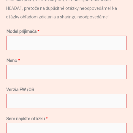
HĽADAŤ, pretože na duplicitné otázky neodpovedáme! Na
otázky ohľadom zdielania a sharingu neodpovedáme!
Model prijímača
*
M
Meno
*
o
d
e
Verzia FW /OS
l
S
e
m
Sem napíšte otázku
*
V