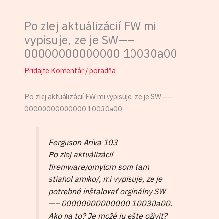
Po zlej aktuálizácií FW mi
vypisuje, ze je SW—–
00000000000000 10030a00
Pridajte Komentár
/
poradňa
Po zlej aktuálizácií FW mi vypisuje, ze je SW—–
00000000000000 10030a00
Ferguson Ariva 103
Po zlej aktuálizácií
firemware/omylom som tam
stiahol amiko/, mi vypisuje, ze je
potrebné inštalovať orginálny SW
—– 00000000000000 10030a00.
Ako na to? Je možé ju ešte oživiť?