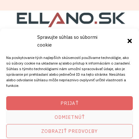
Spravujte súhlas so súbormi
Copyright © [current_year]
satelity.ellano.sk
. Powered
cookie
by [site_title].
Na poskytovanie tých najlepších skúseností používame technológie, ako
sú súbory cookie na ukladanie a/alebo prístup k informáciám o zariadení.
Súhlas s týmito technológiami nám umožní spracovávať údaje, ako je
správanie pri prehliadaní alebo jedinečné ID na tejto stránke. Nesúhlas
alebo odvolanie súhlasu môže nepriaznivo ovplyvniť určité vlastnosti a
funkcie.
KONTAKT
PRIJAŤ
Mobil:
ODMIETNÚŤ
+421911072878
Mobil:
ZOBRAZIŤ PREDVOĽBY
+421908072878