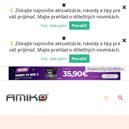
Preskočiť
×
Získajte najnovšie aktualizácie, návody a tipy pre
na
váš prijímač. Majte prehľad o dôležitých novinkách.
obsah
Nie, ďakujem
Povoliť
Powered by SendPulse
×
Získajte najnovšie aktualizácie, návody a tipy pre
váš prijímač. Majte prehľad o dôležitých novinkách.
Nie, ďakujem
Povoliť
Powered by SendPulse
Hľad