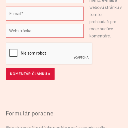
meno, e-mail a
webovú stránku v
E-
tomto
mail*
prehliadači pre
Webstránka
moje budúce
komentáre.
Formulár poradne
Skôr ako položíte otázku použite v našej poradni voľbu