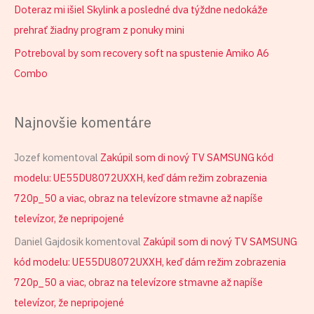
Doteraz mi išiel Skylink a posledné dva týždne nedokáže
prehrať žiadny program z ponuky mini
Potreboval by som recovery soft na spustenie Amiko A6
Combo
Najnovšie komentáre
Jozef
komentoval
Zakúpil som di nový TV SAMSUNG kód
modelu: UE55DU8072UXXH, keď dám režim zobrazenia
720p_50 a viac, obraz na televízore stmavne až napíše
televízor, že nepripojené
Daniel Gajdosik
komentoval
Zakúpil som di nový TV SAMSUNG
kód modelu: UE55DU8072UXXH, keď dám režim zobrazenia
720p_50 a viac, obraz na televízore stmavne až napíše
televízor, že nepripojené