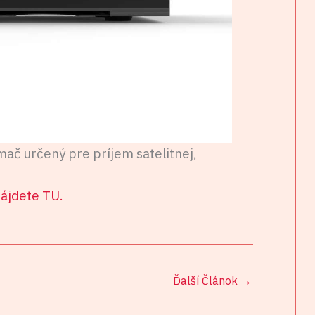
mač určený pre príjem satelitnej,
nájdete TU.
Ďalší Článok
→