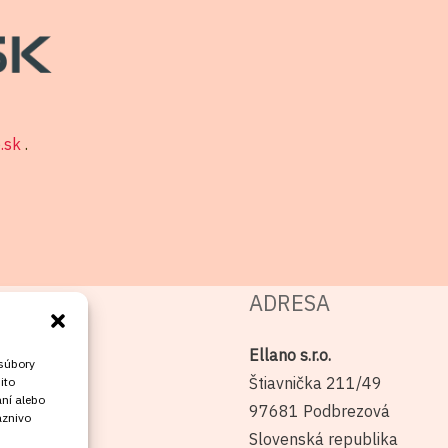
o.sk
.
ADRESA
Ellano s.r.o.
 súbory
Štiavnička 211/49
ito
ní alebo
97681 Podbrezová
aznivo
Slovenská republika