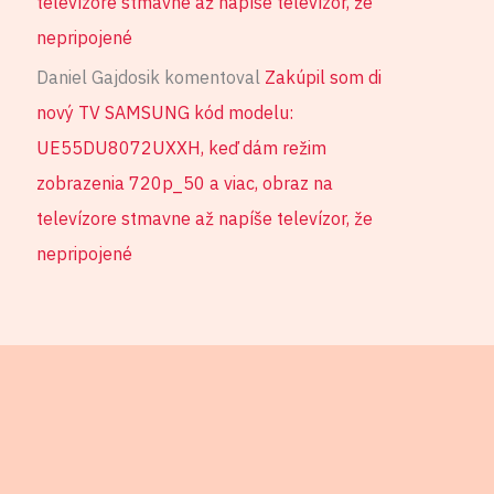
televízore stmavne až napíše televízor, že
nepripojené
Daniel Gajdosik
komentoval
Zakúpil som di
nový TV SAMSUNG kód modelu:
UE55DU8072UXXH, keď dám režim
zobrazenia 720p_50 a viac, obraz na
televízore stmavne až napíše televízor, že
nepripojené