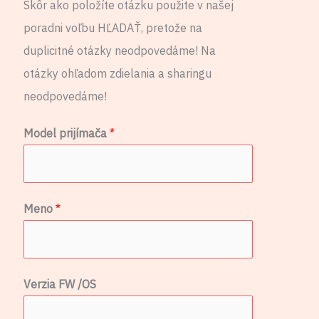
Skôr ako položíte otázku použite v našej
poradni voľbu HĽADAŤ, pretože na
duplicitné otázky neodpovedáme! Na
otázky ohľadom zdielania a sharingu
neodpovedáme!
Model prijímača
*
Meno
*
Verzia FW /OS