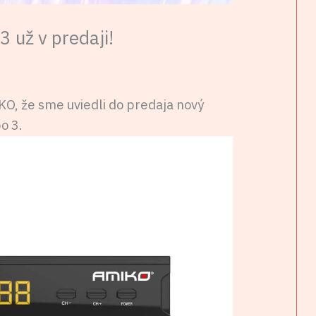
 už v predaji!
, že sme uviedli do predaja nový
o 3.