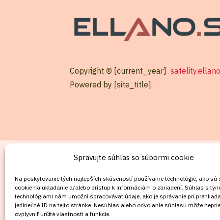
Copyright © [current_year]
satelity.ellan
Powered by [site_title].
KONTAKT
Spravujte súhlas so súbormi cookie
Mobil:
Na poskytovanie tých najlepších skúseností používame technológie, ako sú
cookie na ukladanie a/alebo prístup k informáciám o zariadení. Súhlas s tým
+421911072878
technológiami nám umožní spracovávať údaje, ako je správanie pri prehliada
Mobil:
jedinečné ID na tejto stránke. Nesúhlas alebo odvolanie súhlasu môže nepri
ovplyvniť určité vlastnosti a funkcie.
+421908072878