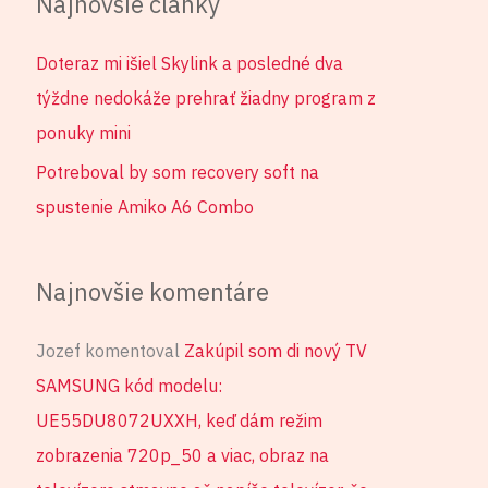
Najnovšie články
Doteraz mi išiel Skylink a posledné dva
týždne nedokáže prehrať žiadny program z
ponuky mini
Potreboval by som recovery soft na
spustenie Amiko A6 Combo
Najnovšie komentáre
Jozef
komentoval
Zakúpil som di nový TV
SAMSUNG kód modelu:
UE55DU8072UXXH, keď dám režim
zobrazenia 720p_50 a viac, obraz na