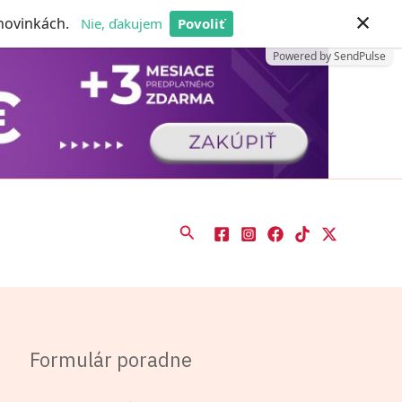
×
 novinkách.
Nie, ďakujem
Povoliť
Powered by SendPulse
Hľadať
Formulár poradne